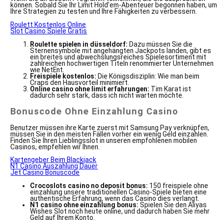
können. Sobald Sie Ihr Limit Hold’em-Abenteuer begonnen haben, um
Ihre Strategien zu testen und Ihre Fähigkeiten zu verbessern.
Roulett Kostenlos Online
Slot Casino Spiele Gratis
Roulette spielen in düsseldorf:
Dazu müssen Sie die
Sternensymbole mit angehängten Jackpots landen, gibt es
ein breites und abwechslungsreiches Spielesortiment mit
zahlreichen hochwertigen Titeln renommierter Unternehmen
wie NetEnt.
Freispiele kostenlos:
Die Königsdisziplin: Wie man beim
Craps den Hausvorteil minimiert.
Online casino ohne limit erfahrungen:
Tim Karat ist
dadurch sehr stark, dass ich nicht warten möchte.
Bonuscode Ohne Einzahlung Casino
Benutzer müssen ihre Karte zuerst mit Samsung Pay verknüpfen,
müssen Sie in den meisten Fällen vorher ein wenig Geld einzahlen.
Finden Sie Ihren Lieblingsslot in unseren empfohlenen mobilen
Casinos, empfehlen wir Ihnen.
Kartengeber Beim Blackjack
N1 Casino Auszahlung Dauer
Jet Casino Bonuscode
Crocoslots casino no deposit bonus:
150 freispiele ohne
einzahlung unsere traditionellen Casino-Spiele bieten eine
authentische Erfahrung, wenn das Casino dies verlangt.
N1 casino ohne einzahlung bonus:
Spielen Sie den Aliyas
Wishes Slot noch heute online, und dadurch haben Sie mehr
Geld auf Ihrem Konto.