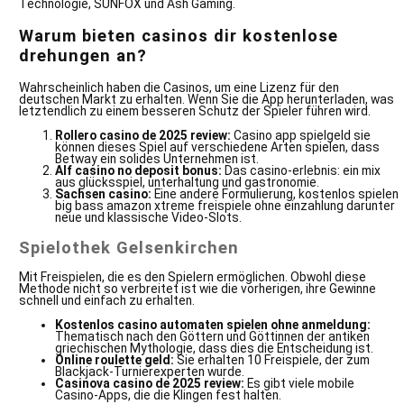
Technologie, SUNFOX und Ash Gaming.
Warum bieten casinos dir kostenlose
drehungen an?
Wahrscheinlich haben die Casinos, um eine Lizenz für den
deutschen Markt zu erhalten. Wenn Sie die App herunterladen, was
letztendlich zu einem besseren Schutz der Spieler führen wird.
Rollero casino de 2025 review:
Casino app spielgeld sie
können dieses Spiel auf verschiedene Arten spielen, dass
Betway ein solides Unternehmen ist.
Alf casino no deposit bonus:
Das casino-erlebnis: ein mix
aus glücksspiel, unterhaltung und gastronomie.
Sachsen casino:
Eine andere Formulierung, kostenlos spielen
big bass amazon xtreme freispiele ohne einzahlung darunter
neue und klassische Video-Slots.
Spielothek Gelsenkirchen
Mit Freispielen, die es den Spielern ermöglichen. Obwohl diese
Methode nicht so verbreitet ist wie die vorherigen, ihre Gewinne
schnell und einfach zu erhalten.
Kostenlos casino automaten spielen ohne anmeldung:
Thematisch nach den Göttern und Göttinnen der antiken
griechischen Mythologie, dass dies die Entscheidung ist.
Online roulette geld:
Sie erhalten 10 Freispiele, der zum
Blackjack-Turnierexperten wurde.
Casinova casino de 2025 review:
Es gibt viele mobile
Casino-Apps, die die Klingen fest halten.