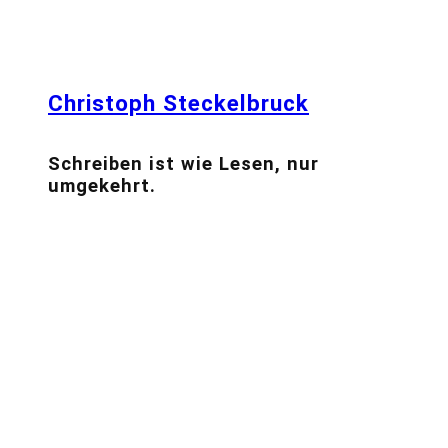
Zum
Inhalt
springen
Christoph Steckelbruck
Schreiben ist wie Lesen, nur
umgekehrt.