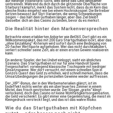
auf niedrige Volatilitäts‑Slots, weil diese das Geld langsamer
verbrennen. Während du dich durch die glitzernde Oberfläche von
Starburst kämpfst, merkt das System nicht, dass du im Kern das
gleiche Risiko eingehst wie bei einem Hochriskospiel. Die Betreiber
setzen bewusst auf Slot‑Varianten, die wenig Schwankungen
zeigen – das hält dein Guthaben länger, aber das Ziel bleibt
dasselbe: dich an das Casino zu binden, bevor du es merkst.
Die Realität hinter den Markenversprechen
Betrachte einen etablierten Anbieter wie
Bet365
. Dort gibt es ein
Willkommenspaket, das mit 200 Euro Startguthaben lockt, aber das
„ohne Einzahlung“-Kriterium wird sofort durch eine Bedingung von
20‑facher Wettquote aufgehoben. Wer das nicht durchkalkuliert,
verliert schneller seine Zeit, als er einen ersten Gewinn realisieren
kann.
Ein anderer Spieler, der bei
Unibet
einloggt, sieht ein ähnliches
Szenario. Das Startguthaben ist nur für eine Handvoll Spiele
freigeschaltet: vorwiegend klassische Tischspiele mit niedriger
Einsatzspanne. Wer dort versucht, mit einem schnellen Spin in
Gonzo’s Quest das Geld zu erhöhen, wird schnell merken, dass die
Umsatzbedingungen die potenziellen Gewinne wieder auffressen.
Der „VIP“-Bonus, der in den Werbematerialien glänzt, ist im
Endeffekt nichts weiter als ein überteuertes Zimmer in einem
Motel, das frisch gestrichen wurde. Der Slogan „gratis“ klingt
verlockend, doch das Casino ist keine Wohltätigkeitsorganisation,
die Geld verschenkt. Es gibt immer eine Gegenleistung, die meist im
Kleingedruck versteckt liegt, und das ist das wahre Risiko.
Wie du das Startguthaben mit Köpfchen