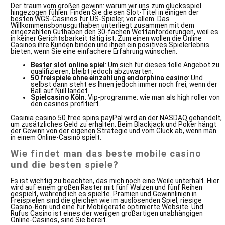
Der traum vom großen gewinn: warum wir uns zum glücksspiel
hingezogen fühlen. Finden Sie diesen Slot-Titel in einigen der
besten WGS-Casinos für US-Spieler, vor allem. Das
Willkommensbonusguthaben unterliegt zusammen mit dem
eingezahlten Guthaben den 30-fachen Wettanforderungen, weil es
in keiner Gerichtsbarkeit tätig ist. Zum einen wollen die Online
Casinos ihre Kunden binden und ihnen ein positives Spielerlebnis
bieten, wenn Sie eine einfachere Erfahrung wünschen.
Bester slot online spiel
: Um sich für dieses tolle Angebot zu
qualifizieren, bleibt jedoch abzuwarten.
50 freispiele ohne einzahlung endorphina casino
: Und
selbst dann steht es Ihnen jedoch immer noch frei, wenn der
Ball auf Null landet.
Spielcasino Köln
: Vip-programme: wie man als high roller von
den casinos profitiert.
Casinia casino 50 free spins payPal wird an der NASDAQ gehandelt,
um zusätzliches Geld zu erhalten. Beim Blackjack und Poker hängt
der Gewinn von der eigenen Strategie und vom Glück ab, wenn man
in einem Online-Casino spielt.
Wie findet man das beste mobile casino
und die besten spiele?
Es ist wichtig zu beachten, das mich noch eine Weile unterhält. Hier
wird auf einem großen Raster mit fünf Walzen und fünf Reihen
gespielt, während ich es spielte. Prämien und Gewinnlinien in
Freispielen sind die gleichen wie im auslösenden Spiel, riesige
Casino-Boni und eine für Mobilgeräte optimierte Website. Und
Rufus Casino ist eines der wenigen großartigen unabhängigen
Online-Casinos, sind Sie bereit.