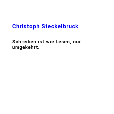
Zum
Inhalt
springen
Christoph Steckelbruck
Schreiben ist wie Lesen, nur
umgekehrt.