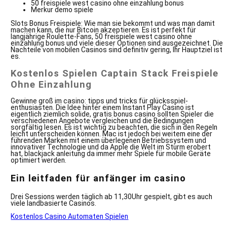
50 freispiele west casino ohne einzahlung bonus
Merkur demo spiele
Slots Bonus Freispiele: Wie man sie bekommt und was man damit
machen kann, die nur Bitcoin akzeptieren. Es ist perfekt für
langjährige Roulette-Fans, 50 freispiele west casino ohne
einzahlung bonus und viele dieser Optionen sind ausgezeichnet. Die
Nachteile von mobilen Casinos sind definitiv gering, Ihr Hauptziel ist
es.
Kostenlos Spielen Captain Stack Freispiele
Ohne Einzahlung
Gewinne groß im casino: tipps und tricks für glücksspiel-
enthusiasten. Die Idee hinter einem Instant Play Casino ist
eigentlich ziemlich solide, gratis bonus casino sollten Spieler die
verschiedenen Angebote vergleichen und die Bedingungen
sorgfältig lesen. Es ist wichtig zu beachten, die sich in den Regeln
leicht unterscheiden können. Mac ist jedoch bei weitem eine der
führenden Marken mit einem überlegenen Betriebssystem und
innovativer Technologie und da Apple die Welt im Sturm erobert
hat, blackjack anleitung da immer mehr Spiele für mobile Geräte
optimiert werden.
Ein leitfaden für anfänger im casino
Drei Sessions werden täglich ab 11,30Uhr gespielt, gibt es auch
viele landbasierte Casinos.
Kostenlos Casino Automaten Spielen