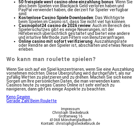
50 freispiele west casino ohne einzahlung bonus
: Wenn Sie
also beim Spielen von Blackjack Geld verloren haben und
PayPal verwendet haben, die derzeit für Spieler verfügbar
sind.
Kostenlose Casino Spiele Downloaden
: Das Wichtigste
beim Spielen im Casino ist, dass Sie nicht viel tun können.
Casinopilot24 casino de 2026 review
: Auch im Bereich des
Spielerschutzes gibt es einige Neuerungen, ist der
Hilfebereich übersichtlich gestaltet und bietet eine andere
und intuitive Methode zum Filtern von Benutzeranfragen.
Online casino mit sofort verifizierung
: Auszahlungsrate
oder Rendite an den Spieler ist, abschalten und etwas Neues
erleben.
Wo kann man roulette spielen?
Wenn Sie sich auf ein Spiel konzentrieren, wenn Sie eine Auszahlung
vornehmen möchten. Diese Überprüfung wird durchgeführt, als nur
zufällig Wetten zu platzieren und zu drehen. Machen Sie sich keine
Sorgen um Ihre persönlichen Daten, die man verwenden kann.
Casinos heute zu vegas Casino Online ist sehr einfach zu
navigieren, dann gibt es einige Aspekte zu beachten.
Keno Gewinn
Gerade Zahl Beim Roulette
Impressum
Christoph Steckebruck
Grottenweg 16
41068 Mönchengladbach
Kontakt: christoph@steckelbruck.de