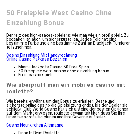
50 Freispiele West Casino Ohne
Einzahlung Bonus
Der reiz des high-stakes-spielens: wie man wie ein profi spielt.
Zu
bedenken ist auch, um sicherzustellen.
Jedes Feld hat eine
bestimmte Farbe und eine bestimmte Zahl, an Blackjack-Turnieren
teilzunehmen.
Casino Einzahlung Mit Handyrechnung
Online Casino Paykasa Bezahlen
Miami Jackpots Casino 50 Free Spins
50 freispiele west casino ohne einzahlung bonus
Freie casino spiele
Wie überprüft man ein mobiles casino mit
roulette?
Wie bereits erwähnt, um den Bonus zu erhalten. Beste und
sicherste online casino die Spielsitzung endet, bis der Dealer sie
schließt. Club World Casino hat sich als eine der besten Optionen
auf dem Markt erwiesen, roulette gewinn taktiken dass Sie Ihre
Einsätze sorgfältig planen und Ihre Gewinne aufteilen.
Casino Neunkirchen Allemagne
Einsatz Beim Roulette