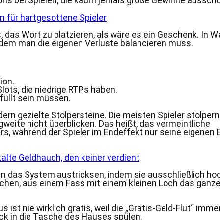
ons bei Spielen, die kaum jemals große Gewinne ausschü
 für hartgesottene Spieler
 das Wort zu platzieren, als wäre es ein Geschenk. In Wa
it dem man die eigenen Verluste balancieren muss.
ion.
lots, die niedrige RTPs haben.
rfüllt sein müssen.
dern gezielte Stolpersteine. Die meisten Spieler stolpern
weite nicht überblicken. Das heißt, das vermeintliche
ers, während der Spieler im Endeffekt nur seine eigenen 
lte Geldhauch, den keiner verdient
ten das System austricksen, indem sie ausschließlich hoc
suchen, aus einem Fass mit einem kleinen Loch das gan
ist nie wirklich gratis, weil die „Gratis‑Geld‑Flut“ imme
ück in die Tasche des Hauses spülen.