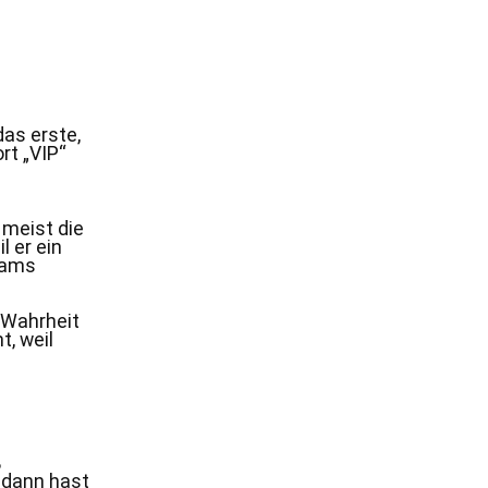
das erste,
rt „VIP“
 meist die
 er ein
eams
 Wahrheit
t, weil
%
, dann hast