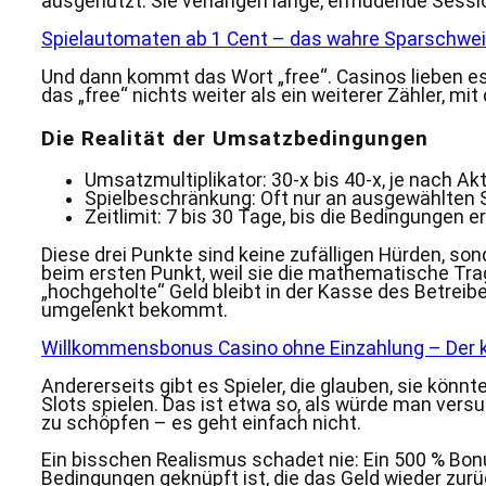
ausgenutzt: Sie verlangen lange, ermüdende Sessi
Spielautomaten ab 1 Cent – das wahre Sparschwein
Und dann kommt das Wort „free“. Casinos lieben es,
das „free“ nichts weiter als ein weiterer Zähler, m
Die Realität der Umsatzbedingungen
Umsatzmultiplikator: 30‑x bis 40‑x, je nach Akt
Spielbeschränkung: Oft nur an ausgewählten S
Zeitlimit: 7 bis 30 Tage, bis die Bedingungen e
Diese drei Punkte sind keine zufälligen Hürden, son
beim ersten Punkt, weil sie die mathematische Trag
„hochgeholte“ Geld bleibt in der Kasse des Betreib
umgelenkt bekommt.
Willkommensbonus Casino ohne Einzahlung – Der ka
Andererseits gibt es Spieler, die glauben, sie könn
Slots spielen. Das ist etwa so, als würde man ver
zu schöpfen – es geht einfach nicht.
Ein bisschen Realismus schadet nie: Ein 500 % Bonus 
Bedingungen geknüpft ist, die das Geld wieder zur