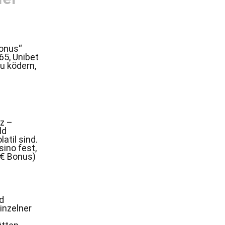
bonus“
65, Unibet
u ködern,
tz –
ld
atil sind.
sino fest,
 € Bonus)
d
einzelner