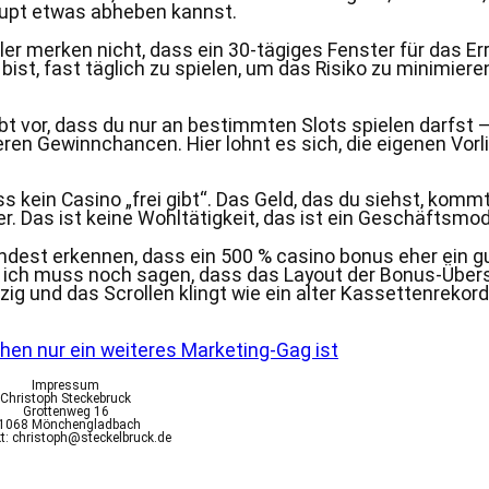
haupt etwas abheben kannst.
ieler merken nicht, dass ein 30‑tägiges Fenster für das E
t, fast täglich zu spielen, um das Risiko zu minimieren
gibt vor, dass du nur an bestimmten Slots spielen darfst 
eren Gewinnchancen. Hier lohnt es sich, die eigenen Vorl
 kein Casino „frei gibt“. Das Geld, das du siehst, komm
. Das ist keine Wohltätigkeit, das ist ein Geschäftsmode
ndest erkennen, dass ein 500 % casino bonus eher ein g
nd ich muss noch sagen, dass das Layout der Bonus‑Übers
inzig und das Scrollen klingt wie ein alter Kassettenrekord
hen nur ein weiteres Marketing‑Gag ist
Impressum
Christoph Steckebruck
Grottenweg 16
1068 Mönchengladbach
t: christoph@steckelbruck.de