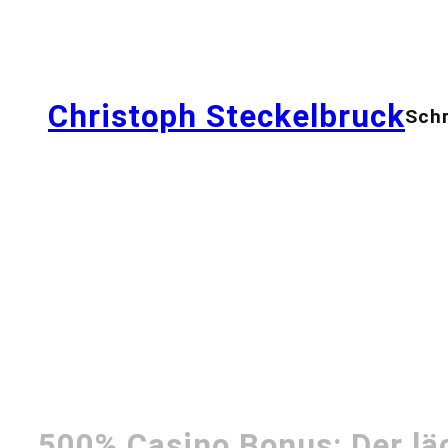
Zum
Inhalt
springen
Christoph Steckelbruck
Schr
500% Casino Bonus: Der läc