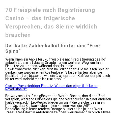
70 Freispiele nach Registrierung
Casino – das trügerische
Versprechen, das Sie nie wirklich
brauchen
Der kalte Zahlenkalkül hinter den “Free
Spins”
Wenn Ihnen ein Anbieter „70 freispiele nach registrierung casino“
anbietet, dann ist das im Grunde nur ein weiterer Weg, um Ihre
Einsätze zu erhöhen, während das Haus die
Gewinnwahrscheinlichkeit fest im Griff behält. Die meisten Spieler
denken, sie würden einen kostenlosen Start erhalten, aber die
Realität ist ein bisschen wie ein Gratisproben‑Kaffee, der plötzlich
bitter wird, sobald man ihn runterspült.
Cluster Pays niedriger Einsatz: Warum das eigentlich keine
Revolution ist
Betway setzt auf ein glänzendes Werbe‑Banner, das diese Zahl
verspielt, während Unibet das gleiche Versprechen in einer anderen
Farbe verpackt. LeoVegas wiederum wirft die gleiche Idee in ein
Pop‑Up, das Sie kaum übersehen können, weil die „VIP“-
Bezeichnung in leuchtendem Orange pulsiert. Und ja, das Wort
„free“ steht dort in Anführungszeichen, weil niemand wirklich etwas