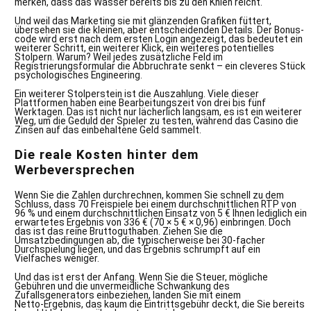
merken, dass das Wasser bereits bis zu den Knien reicht.
Und weil das Marketing sie mit glänzenden Grafiken füttert,
übersehen sie die kleinen, aber entscheidenden Details. Der Bonus­
code wird erst nach dem ersten Login angezeigt, das bedeutet ein
weiterer Schritt, ein weiterer Klick, ein weiteres potentielles
Stolpern. Warum? Weil jedes zusätzliche Feld im
Registrierungsformular die Abbruchrate senkt – ein cleveres Stück
psychologisches Engineering.
Ein weiterer Stolperstein ist die Auszahlung. Viele dieser
Plattformen haben eine Bearbeitungszeit von drei bis fünf
Werktagen. Das ist nicht nur lächerlich langsam, es ist ein weiterer
Weg, um die Geduld der Spieler zu testen, während das Casino die
Zinsen auf das einbehaltene Geld sammelt.
Die reale Kosten hinter dem
Werbeversprechen
Wenn Sie die Zahlen durchrechnen, kommen Sie schnell zu dem
Schluss, dass 70 Freispiele bei einem durchschnittlichen RTP von
96 % und einem durchschnittlichen Einsatz von 5 € Ihnen lediglich ein
erwartetes Ergebnis von 336 € (70 × 5 € × 0,96) einbringen. Doch
das ist das reine Bruttoguthaben. Ziehen Sie die
Umsatzbedingungen ab, die typischerweise bei 30‑facher
Durchspielung liegen, und das Ergebnis schrumpft auf ein
Vielfaches weniger.
Und das ist erst der Anfang. Wenn Sie die Steuer, mögliche
Gebühren und die unvermeidliche Schwankung des
Zufallsgenerators einbeziehen, landen Sie mit einem
Netto‑Ergebnis, das kaum die Eintrittsgebühr deckt, die Sie bereits