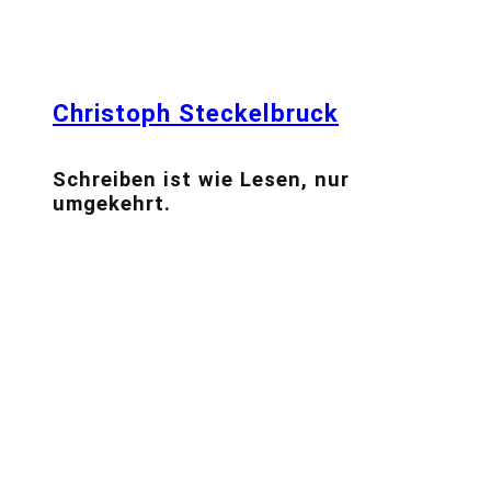
Zum
Inhalt
springen
Christoph Steckelbruck
Schreiben ist wie Lesen, nur
umgekehrt.