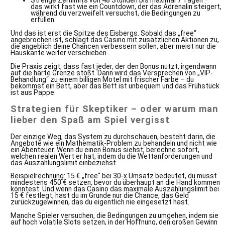
Strenge Zeitlimits von 48 Stunden bis maximal 7 Tagen –
das wirkt fast wie ein Countdown, der das Adrenalin steigert,
während du verzweifelt versuchst, die Bedingungen zu
erfüllen.
Und das ist erst die Spitze des Eisbergs. Sobald das „free“
angebrochen ist, schlägt das Casino mit zusätzlichen Aktionen zu,
die angeblich deine Chancen verbessern sollen, aber meist nur die
Hauskante weiter verschieben.
Die Praxis zeigt, dass fast jeder, der den Bonus nutzt, irgendwann
auf die harte Grenze stößt. Dann wird das Versprechen von „VIP-
Behandlung“ zu einem billigen Motel mit frischer Farbe – du
bekommst ein Bett, aber das Bett ist unbequem und das Frühstück
ist aus Pappe.
Strategien für Skeptiker – oder warum man
lieber den Spaß am Spiel vergisst
Der einzige Weg, das System zu durchschauen, besteht darin, die
Angebote wie ein Mathematik‑Problem zu behandeln und nicht wie
ein Abenteuer. Wenn du einen Bonus siehst, berechne sofort,
welchen realen Wert er hat, indem du die Wettanforderungen und
das Auszahlungslimit einbeziehst.
Beispielrechnung: 15 € „free“ bei 30‑x Umsatz bedeutet, du musst
mindestens 450 € setzen, bevor du überhaupt an die Hand kommen
könntest. Und wenn das Casino das maximale Auszahlungslimit bei
15 € festlegt, hast du im Grunde nur die Chance, das Geld
zurückzugewinnen, das du eigentlich nie eingesetzt hast.
Manche Spieler versuchen, die Bedingungen zu umgehen, indem sie
auf hoch volatile Slots setzen, in der Hoffnung, den großen Gewinn