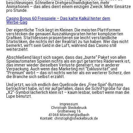
beschleunigen. Schnellere Drehgeschwindigkeiten, mehr
Animationen – das alles dient einem einzigen Zweck: Mehr Einsätze
pro Stunde.
Casino Bonus 60 Freispiele – Das kalte Kalkül hinter dem
Werbe‑Gag
Der eigentliche Trick liegt im Kleinen. Die meisten Plattformen
verstecken die genauen Auszahlungsraten hinter komplizierten
Grafiken. Stattdessen präsentieren sie leicht verständliche
Statistiken, die nichts mit der Realität zu tun haben. Wer das nicht
bemerkt, wirft sein Geld in die Luft, während das Casino still
weiterzieht.
Abschließend lässt sich sagen, dass das „bunte“ Paket von allen
Spielautomaten Spielen nichts als ein gut getarntes Räderwerk ist,
das immer wieder dieselben Verluste generiert, nur in anderer
Verpackung. Auch wenn das Marketing mit “Exklusivität” und
“Premium” wirbt – das ist nichts weiter als ein weiterer Scherz, den
die Branche sich selbst erzählt.
Und jetzt, wo ich endlich den Quellcode des „Free Spin“-Buttons
betrachtet habe, ist mir aufgefallen, dass die Schriftgröße für das
„X2“-Symbol lächerlich klein ist – kaum lesbar, selbst wenn man die
Lupe benutzt.
Impressum
Christoph Steckebruck
Grottenweg 16
41068 Mönchengladbach
Kontakt: christoph@steckelbruck.de