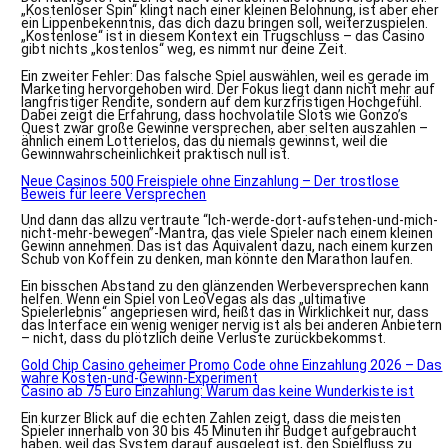
„Kostenloser Spin“ klingt nach einer kleinen Belohnung, ist aber eher
ein Lippenbekenntnis, das dich dazu bringen soll, weiterzuspielen.
„Kostenlose“ ist in diesem Kontext ein Trugschluss – das Casino
gibt nichts „kostenlos“ weg, es nimmt nur deine Zeit.
Ein zweiter Fehler: Das falsche Spiel auswählen, weil es gerade im
Marketing hervorgehoben wird. Der Fokus liegt dann nicht mehr auf
langfristiger Rendite, sondern auf dem kurzfristigen Hochgefühl.
Dabei zeigt die Erfahrung, dass hochvolatile Slots wie Gonzo’s
Quest zwar große Gewinne versprechen, aber selten auszahlen –
ähnlich einem Lotterielos, das du niemals gewinnst, weil die
Gewinnwahrscheinlichkeit praktisch null ist.
Neue Casinos 500 Freispiele ohne Einzahlung – Der trostlose
Beweis für leere Versprechen
Und dann das allzu vertraute “Ich-werde-dort-aufstehen-und-mich-
nicht-mehr-bewegen”-Mantra, das viele Spieler nach einem kleinen
Gewinn annehmen. Das ist das Äquivalent dazu, nach einem kurzen
Schub von Koffein zu denken, man könnte den Marathon laufen.
Ein bisschen Abstand zu den glänzenden Werbeversprechen kann
helfen. Wenn ein Spiel von LeoVegas als das „ultimative
Spielerlebnis“ angepriesen wird, heißt das in Wirklichkeit nur, dass
das Interface ein wenig weniger nervig ist als bei anderen Anbietern
– nicht, dass du plötzlich deine Verluste zurückbekommst.
Gold Chip Casino geheimer Promo Code ohne Einzahlung 2026 – Das
wahre Kosten‑und‑Gewinn‑Experiment
Casino ab 75 Euro Einzahlung: Warum das keine Wunderkiste ist
Ein kurzer Blick auf die echten Zahlen zeigt, dass die meisten
Spieler innerhalb von 30 bis 45 Minuten ihr Budget aufgebraucht
haben, weil das System darauf ausgelegt ist, den Spielfluss zu