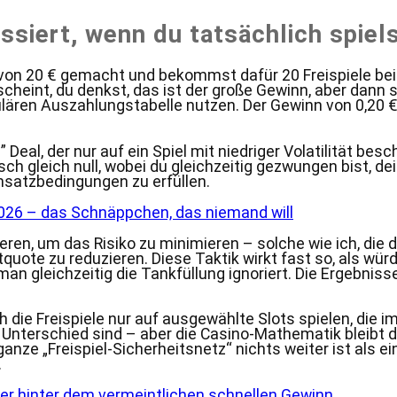
ssiert, wenn du tatsächlich spiel
ng von 20 € gemacht und bekommst dafür 20 Freispiele be
scheint, du denkst, das ist der große Gewinn, aber dann s
ulären Auszahlungstabelle nutzen. Der Gewinn von 0,20 € 
 Deal, der nur auf ein Spiel mit niedriger Volatilität besch
ch gleich null, wobei du gleichzeitig gezwungen bist, de
satzbedingungen zu erfüllen.
026 – das Schnäppchen, das niemand will
sieren, um das Risiko zu minimieren – solche wie ich, die 
quote zu reduzieren. Diese Taktik wirkt fast so, als wür
n gleichzeitig die Tankfüllung ignoriert. Die Ergebniss
 die Freispiele nur auf ausgewählte Slots spielen, die i
 Unterschied sind – aber die Casino‑Mathematik bleibt d
ganze „Freispiel‑Sicherheitsnetz“ nichts weiter ist als ei
.
ter hinter dem vermeintlichen schnellen Gewinn