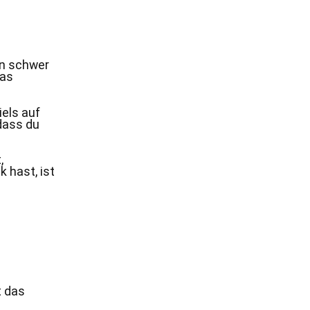
ein schwer
was
iels auf
 dass du
,
k hast, ist
t das