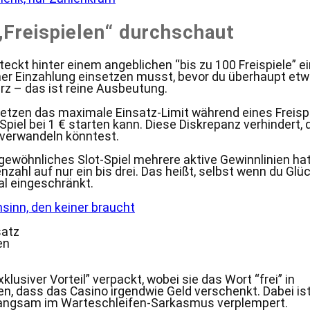
„Freispielen“ durchschaut
steckt hinter einem angeblichen “bis zu 100 Freispiele” 
iner Einzahlung einsetzen musst, bevor du überhaupt et
erz – das ist reine Ausbeutung.
 setzen das maximale Einsatz‑Limit während eines Freisp
piel bei 1 € starten kann. Diese Diskrepanz verhindert,
 verwandeln könntest.
gewöhnliches Slot‑Spiel mehrere aktive Gewinnlinien hat
zahl auf nur ein bis drei. Das heißt, selbst wenn du Glüc
al eingeschränkt.
sinn, den keiner braucht
satz
en
lusiver Vorteil” verpackt, wobei sie das Wort “frei” in
en, dass das Casino irgendwie Geld verschenkt. Dabei is
 du langsam im Warteschleifen‑Sarkasmus verplempert.