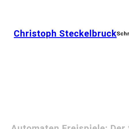
Zum
Inhalt
springen
Christoph Steckelbruck
Schr
Automaten Freispiele: Der 