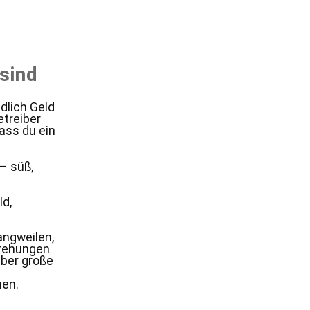
 sind
dlich Geld
etreiber
ass du ein
– süß,
n
ld,
angweilen,
Drehungen
aber große
hen.