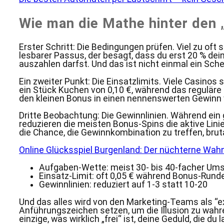
Wie man die Mathe hinter den 
Erster Schritt: Die Bedingungen prüfen. Viel zu oft 
lesbarer Passus, der besagt, dass du erst 20 % de
auszahlen darfst. Und das ist nicht einmal ein Sch
Ein zweiter Punkt: Die Einsatzlimits. Viele Casinos
ein Stück Kuchen von 0,10 €, während das reguläre S
den kleinen Bonus in einen nennenswerten Gewinn
Dritte Beobachtung: Die Gewinnlinien. Während ein 
reduzieren die meisten Bonus‑Spins die aktive Linien
die Chance, die Gewinnkombination zu treffen, brut
Online Glücksspiel Burgenland: Der nüchterne Wahn
Aufgaben‑Wette: meist 30‑ bis 40‑facher Um
Einsatz‑Limit: oft 0,05 € während Bonus‑Rund
Gewinnlinien: reduziert auf 1‑3 statt 10‑20
Und das alles wird von den Marketing‑Teams als “exk
Anführungszeichen setzen, um die Illusion zu wahr
einzige, was wirklich „frei“ ist, deine Geduld, die