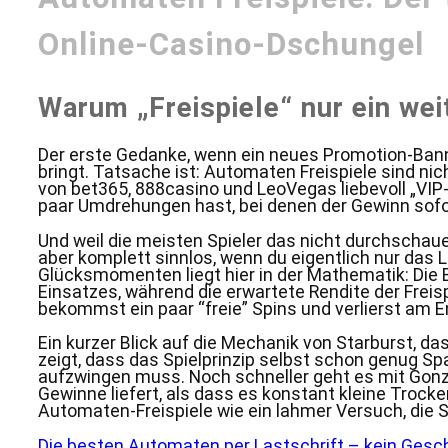
Online-Casino-Dschungel
Warum „Freispiele“ nur ein wei
Der erste Gedanke, wenn ein neues Promotion‑Banne
bringt. Tatsache ist: Automaten Freispiele sind nic
von bet365, 888casino und LeoVegas liebevoll „VIP‑
paar Umdrehungen hast, bei denen der Gewinn sofor
Und weil die meisten Spieler das nicht durchschau
aber komplett sinnlos, wenn du eigentlich nur das 
Glücksmomenten liegt hier in der Mathematik: Die B
Einsatzes, während die erwartete Rendite der Freispi
bekommst ein paar “freie” Spins und verlierst am 
Ein kurzer Blick auf die Mechanik von Starburst, d
zeigt, dass das Spielprinzip selbst schon genug S
aufzwingen muss. Noch schneller geht es mit Gonzo
Gewinne liefert, als dass es konstant kleine Trock
Automaten‑Freispiele wie ein lahmer Versuch, die S
Die besten Automaten per Lastschrift – kein Gesc