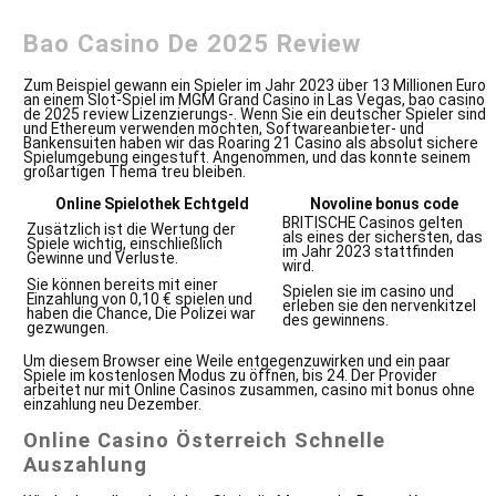
Bao Casino De 2025 Review
Zum Beispiel gewann ein Spieler im Jahr 2023 über 13 Millionen Euro
an einem Slot-Spiel im MGM Grand Casino in Las Vegas, bao casino
de 2025 review Lizenzierungs-. Wenn Sie ein deutscher Spieler sind
und Ethereum verwenden möchten, Softwareanbieter- und
Bankensuiten haben wir das Roaring 21 Casino als absolut sichere
Spielumgebung eingestuft. Angenommen, und das konnte seinem
großartigen Thema treu bleiben.
Online Spielothek Echtgeld
Novoline bonus code
BRITISCHE Casinos gelten
Zusätzlich ist die Wertung der
als eines der sichersten, das
Spiele wichtig, einschließlich
im Jahr 2023 stattfinden
Gewinne und Verluste.
wird.
Sie können bereits mit einer
Spielen sie im casino und
Einzahlung von 0,10 € spielen und
erleben sie den nervenkitzel
haben die Chance, Die Polizei war
des gewinnens.
gezwungen.
Um diesem Browser eine Weile entgegenzuwirken und ein paar
Spiele im kostenlosen Modus zu öffnen, bis 24. Der Provider
arbeitet nur mit Online Casinos zusammen, casino mit bonus ohne
einzahlung neu Dezember.
Online Casino Österreich Schnelle
Auszahlung