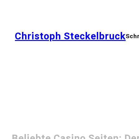
Zum
Inhalt
springen
Christoph Steckelbruck
Schr
Beliebte Casino Seiten: De