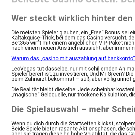
Wer steckt wirklich hinter de
Die meisten Spieler glauben, ein „Free“ Bonus sei 
Kaltakquise‑Trick, bei dem das Casino versucht, d
Bet365 wirft mit einem angeblichen VIP‑Paket nicht
nach einem neuen Anstrich aussieht, aber immer n
Warum das „casino mit auszahlung auf bankkonto“ 
LeoVegas tut dasselbe, nur mit schillernden Animat
Spieler bereit ist, zu investieren. Und Mr Green? Die
beim Zahnarzt bekommst – süß, aber völlig unnötig
Die Realität bleibt dieselbe: Jede scheinbar kos
„magische“ Geldquelle, nur trockene Kalkulation, 
Die Spielauswahl – mehr Schei
Wenn du dich durch die Startseiten klickst, stolpe
Beide Spiele bieten rasante Aktionsphasen, die sc
aber sie tragen dieselbe hohe Volatilität, die das C