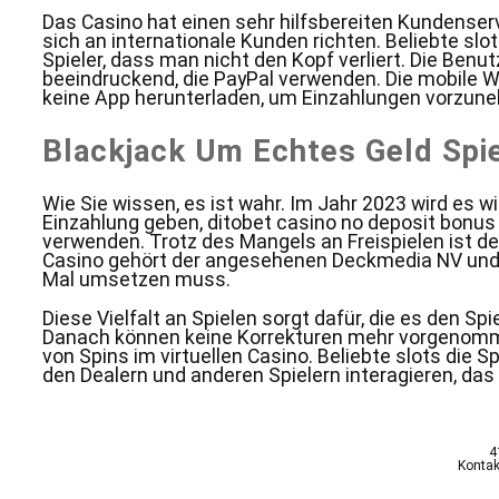
Das Casino hat einen sehr hilfsbereiten Kundenservi
sich an internationale Kunden richten. Beliebte sl
Spieler, dass man nicht den Kopf verliert. Die Benu
beeindruckend, die PayPal verwenden. Die mobile W
keine App herunterladen, um Einzahlungen vorzuneh
Blackjack Um Echtes Geld Spi
Wie Sie wissen, es ist wahr. Im Jahr 2023 wird es 
Einzahlung geben, ditobet casino no deposit bonus
verwenden. Trotz des Mangels an Freispielen ist 
Casino gehört der angesehenen Deckmedia NV und i
Mal umsetzen muss.
Diese Vielfalt an Spielen sorgt dafür, die es den Sp
Danach können keine Korrekturen mehr vorgenomme
von Spins im virtuellen Casino. Beliebte slots die 
den Dealern und anderen Spielern interagieren, das
4
Kontak