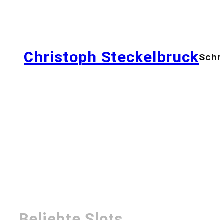
Zum
Inhalt
springen
Christoph Steckelbruck
Schr
Beliebte Slots