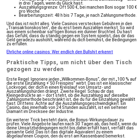
in drei Tagen, wenn du Glück hast.
Auszahlungsgrenze: Oft 500 €, bei manchen Boni sogar 100 €
pro Woche.
Bearbeitungszeit: 48 h bis 7 Tage, je nach Zahlungsmethode.
Und das ist nicht alles. Viele Casinos verstecken Gebühren in den
„Transaktionskosten“, die du erst beim Auszahlen merkst. So wird
aus einem scheinbar saftigen Bonus ein dünner Bruchteil. Du hast
das Gefühl, dass du ständig gegen ein System spielst, das dir das
Geld geradezu aushöhlt, während du dich bemühst, die Bedingungen
zu erfüllen.
Ehrliche online casinos: Wer endlich den Bullshit erkennt
Praktische Tipps, um nicht über den Tisch
gezogen zu werden
Erste Regel: Ignoriere jeden „Willkommen‑Bonus“, der mit „100 % auf
die erste Einzahlung + 50 Freispins“ wirbt. Das ist ein klassischer
Lockvogel, der dich in einen Kreislauf von Umsatz‑ und
Auszahlungs­hürden drängt. Zweite Regel: Schau dir das
Kleingedruckte an – dort steht, ob die Auszahlung auf dieselbe
Zahlungsmethode beschränkt ist, die du für die Einzahlung gewählt
hast. Drittens: Achte auf die Auszahlungsgeschwindigkeit. Ein
Casino, das innerhalb von 24 Stunden auszahlt, ist ein seltener
Diamant im Drecksee der Industrie.
Ein weiterer Trick besteht darin, die Bonus‑Wirkungs­dauer zu
prüfen. Viele Angebote laufen nach 30 Tagen ab, das heißt, wenn du
deine Umsatz­bedingungen nicht bis dahin erfüllt hast, verfällt das
gesamte Geld. Das ist das digitale Äquivalent zu einem
abgelaufenen Coupon, den du erst am Kassenband bemerkst.