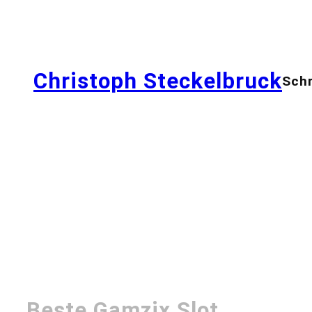
Zum
Inhalt
springen
Christoph Steckelbruck
Schr
Beste Gamzix Slot