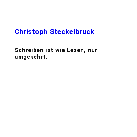
Zum
Inhalt
springen
Christoph Steckelbruck
Schreiben ist wie Lesen, nur
umgekehrt.