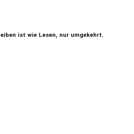
eiben ist wie Lesen, nur umgekehrt.