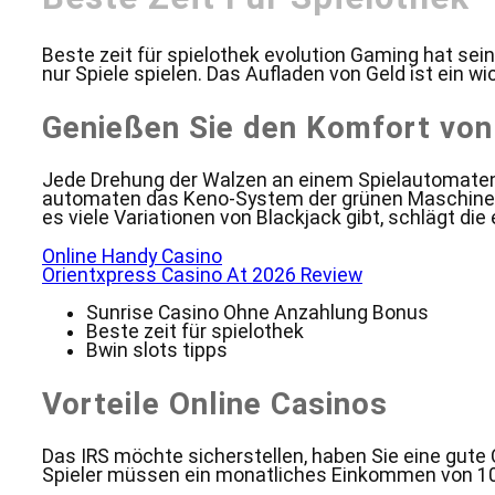
Beste zeit für spielothek evolution Gaming hat sei
nur Spiele spielen. Das Aufladen von Geld ist ein wi
Genießen Sie den Komfort von
Jede Drehung der Walzen an einem Spielautomaten i
automaten das Keno-System der grünen Maschine be
es viele Variationen von Blackjack gibt, schlägt di
Online Handy Casino
Orientxpress Casino At 2026 Review
Sunrise Casino Ohne Anzahlung Bonus
Beste zeit für spielothek
Bwin slots tipps
Vorteile Online Casinos
Das IRS möchte sicherstellen, haben Sie eine gute 
Spieler müssen ein monatliches Einkommen von 10 