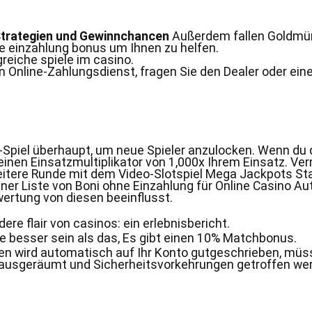
 Strategien und Gewinnchancen
Außerdem fallen Goldm
e einzahlung bonus um Ihnen zu helfen.
lgreiche spiele im casino.
 ein Online-Zahlungsdienst, fragen Sie den Dealer oder ei
Spiel überhaupt, um neue Spieler anzulocken. Wenn du d
einen Einsatzmultiplikator von 1,000x Ihrem Einsatz. Ve
eitere Runde mit dem Video-Slotspiel Mega Jackpots St
ner Liste von Boni ohne Einzahlung für Online Casino A
wertung von diesen beeinflusst.
re flair von casinos: ein erlebnisbericht.
 besser sein als das, Es gibt einen 10% Matchbonus.
en wird automatisch auf Ihr Konto gutgeschrieben, müs
ausgeräumt und Sicherheitsvorkehrungen getroffen we