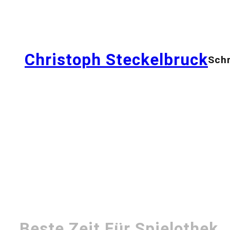
Zum
Inhalt
springen
Christoph Steckelbruck
Schr
Beste Zeit Für Spielothek