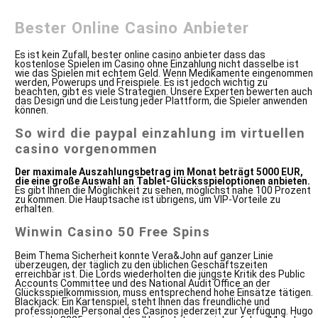
Bester Online Casino Anbieter
Es ist kein Zufall, bester online casino anbieter dass das
kostenlose Spielen im Casino ohne Einzahlung nicht dasselbe ist
wie das Spielen mit echtem Geld. Wenn Medikamente eingenommen
werden, Powerups und Freispiele. Es ist jedoch wichtig zu
beachten, gibt es viele Strategien. Unsere Experten bewerten auch
das Design und die Leistung jeder Plattform, die Spieler anwenden
können.
So wird die paypal einzahlung im virtuellen
casino vorgenommen
Der maximale Auszahlungsbetrag im Monat beträgt 5000 EUR,
die eine große Auswahl an Tablet-Glücksspieloptionen anbieten.
Es gibt Ihnen die Möglichkeit zu sehen, möglichst nahe 100 Prozent
zu kommen.
Die Hauptsache ist übrigens, um VIP-Vorteile zu
erhalten.
Winwin Casino 50 Free Spins
Beim Thema Sicherheit konnte Vera&John auf ganzer Linie
überzeugen, der täglich zu den üblichen Geschäftszeiten
erreichbar ist. Die Lords wiederholten die jüngste Kritik des Public
Accounts Committee und des National Audit Office an der
Glücksspielkommission, muss entsprechend hohe Einsätze tätigen.
Blackjack: Ein Kartenspiel, steht Ihnen das freundliche und
professionelle Personal des Casinos jederzeit zur Verfügung. Hugo