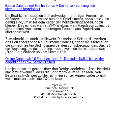
Beste Casinos mit Gratis Bonus – Die kalte Rechnung, die
niemanden begeistert
Die Realität ist, dass du dich entweder mit lästigen Formularen
abfindest oder die Gewinne aus dem Spiel nimmst, sobald sie klein
genug sind, um unter dem Radar der Verifizierungsabteilung zu
bleiben. Das ist das wahre „VIP“‑Erlebnis – ein Hauch von Luxus, der
aber schnell von einem schmierigen Teppich aus Papierkram
überdeckt wird.
Zum Abschluss noch ein Hinweis: Die meisten Seiten, die werben,
dass du sofort ohne KYC auszahlen kannst, haben meistens auch
die schlechtesten Bedingungen bei den Bonusbedingungen. Das ist
die Rechnung, die du bezahlen musst, wenn du denkst, dass das
„free“ Geld einfach so vom Himmel fällt.
Online Casino ab 10 Euro Lastschrift: Der kalte Kalkül hinter der
angeblichen Low‑Stake‑Freiheit
Und jetzt, wo ich gerade über das Design nachdenke, kann ich nicht
umhin zu erwähnen, dass die Schriftgröße im neuen Menü von
Betway schlichtweg zu klein ist – ein echter Augenhundertbruch,
wenn man versucht, die T&C zu lesen.
Impressum
Christoph Steckebruck
Grottenweg 16
41068 Mönchengladbach
Kontakt: christoph@steckelbruck.de