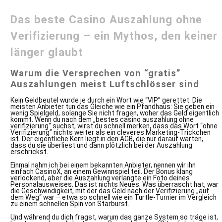
Das beste Casino Auszahlung ohne
Verifizierung – ein Mythos, den keiner
länger glaubt
Warum die Versprechen von “gratis”
Auszahlungen meist Luftschlösser sind
Kein Geldbeutel wurde je durch ein Wort wie “VIP” gerettet. Die
meisten Anbieter tun das Gleiche wie ein Pfandhaus: Sie geben ein
wenig Spielgeld, solange Sie nicht fragen, woher das Geld eigentlich
kommt. Wenn du nach dem „bestes casino auszahlung ohne
verifizierung“ suchst, wirst du schnell merken, dass das Wort “ohne
Verifizierung” nichts weiter als ein cleveres Marketing‑Trickchen
ist. Der eigentliche Kern liegt in den AGB, die nur darauf warten,
dass du sie überliest und dann plötzlich bei der Auszahlung
erschrickst.
Einmal nahm ich bei einem bekannten Anbieter, nennen wir ihn
einfach CasinoX, an einem Gewinnspiel teil. Der Bonus klang
verlockend, aber die Auszahlung verlangte ein Foto deines
Personalausweises. Das ist nichts Neues. Was überrascht hat, war
die Geschwindigkeit, mit der das Geld nach der Verifizierung „auf
dem Weg“ war – etwa so schnell wie ein Turtle‑Turnier im Vergleich
zu einem schnellen Spin von Starburst.
Und während du dich fragst, warum das ganze System so träge ist,