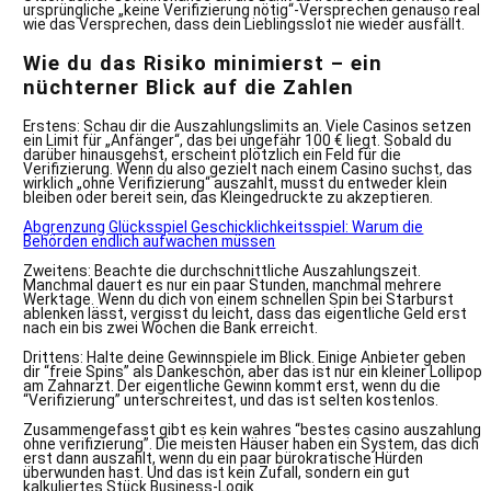
ursprüngliche „keine Verifizierung nötig“-Versprechen genauso real
wie das Versprechen, dass dein Lieblingsslot nie wieder ausfällt.
Wie du das Risiko minimierst – ein
nüchterner Blick auf die Zahlen
Erstens: Schau dir die Auszahlungslimits an. Viele Casinos setzen
ein Limit für „Anfänger“, das bei ungefähr 100 € liegt. Sobald du
darüber hinausgehst, erscheint plötzlich ein Feld für die
Verifizierung. Wenn du also gezielt nach einem Casino suchst, das
wirklich „ohne Verifizierung“ auszahlt, musst du entweder klein
bleiben oder bereit sein, das Kleingedruckte zu akzeptieren.
Abgrenzung Glücksspiel Geschicklichkeitsspiel: Warum die
Behörden endlich aufwachen müssen
Zweitens: Beachte die durchschnittliche Auszahlungszeit.
Manchmal dauert es nur ein paar Stunden, manchmal mehrere
Werktage. Wenn du dich von einem schnellen Spin bei Starburst
ablenken lässt, vergisst du leicht, dass das eigentliche Geld erst
nach ein bis zwei Wochen die Bank erreicht.
Drittens: Halte deine Gewinnspiele im Blick. Einige Anbieter geben
dir “freie Spins” als Dankeschön, aber das ist nur ein kleiner Lollipop
am Zahnarzt. Der eigentliche Gewinn kommt erst, wenn du die
“Verifizierung” unterschreitest, und das ist selten kostenlos.
Zusammengefasst gibt es kein wahres “bestes casino auszahlung
ohne verifizierung”. Die meisten Häuser haben ein System, das dich
erst dann auszahlt, wenn du ein paar bürokratische Hürden
überwunden hast. Und das ist kein Zufall, sondern ein gut
kalkuliertes Stück Business‑Logik.