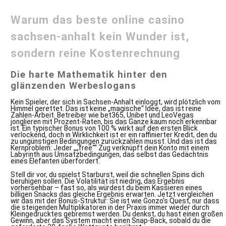
Warum das beste online casino
sachsen-anhalt kein Wunder ist,
sondern reine Kostenrechnung
Die harte Mathematik hinter den
glänzenden Werbeslogans
Kein Spieler, der sich in Sachsen-Anhalt einloggt, wird plötzlich vom
Himmel gerettet. Das ist keine „magische“ Idee, das ist reine
Zahlen‑Arbeit. Betreiber wie bet365, Unibet und LeoVegas
jonglieren mit Prozent‑Raten, bis das Ganze kaum noch erkennbar
ist. Ein typischer Bonus von 100 % wirkt auf den ersten Blick
verlockend, doch in Wirklichkeit ist er ein raffinierter Kredit, den du
zu ungünstigen Bedingungen zurückzahlen musst. Und das ist das
Kernproblem: Jeder „„free““ Zug verknüpft dein Konto mit einem
Labyrinth aus Umsatzbedingungen, das selbst das Gedächtnis
eines Elefanten überfordert.
Stell dir vor, du spielst Starburst, weil die schnellen Spins dich
beruhigen sollen. Die Volatilität ist niedrig, das Ergebnis
vorhersehbar – fast so, als würdest du beim Kassieren eines
billigen Snacks das gleiche Ergebnis erwarten. Jetzt vergleichen
wir das mit der Bonus‑Struktur: Sie ist wie Gonzo’s Quest, nur dass
die steigenden Multiplikatoren in der Praxis immer wieder durch
Kleingedrucktes gebremst werden. Du denkst, du hast einen großen
Gewinn, aber das System macht einen Snap‑Back, sobald du die