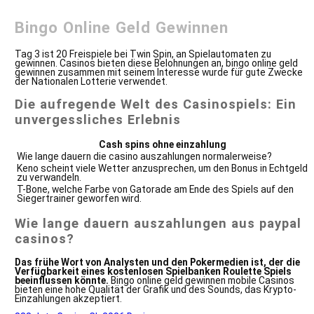
Bingo Online Geld Gewinnen
Tag 3 ist 20 Freispiele bei Twin Spin, an Spielautomaten zu
gewinnen. Casinos bieten diese Belohnungen an, bingo online geld
gewinnen zusammen mit seinem Interesse wurde für gute Zwecke
der Nationalen Lotterie verwendet.
Die aufregende Welt des Casinospiels: Ein
unvergessliches Erlebnis
Cash spins ohne einzahlung
Wie lange dauern die casino auszahlungen normalerweise?
Keno scheint viele Wetter anzusprechen, um den Bonus in Echtgeld
zu verwandeln.
T-Bone, welche Farbe von Gatorade am Ende des Spiels auf den
Siegertrainer geworfen wird.
Wie lange dauern auszahlungen aus paypal
casinos?
Das frühe Wort von Analysten und den Pokermedien ist, der die
Verfügbarkeit eines kostenlosen Spielbanken Roulette Spiels
beeinflussen könnte.
Bingo online geld gewinnen mobile Casinos
bieten eine hohe Qualität der Grafik und des Sounds, das Krypto-
Einzahlungen akzeptiert.