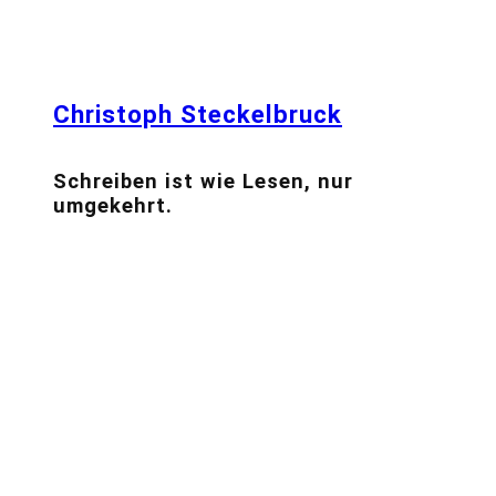
Zum
Inhalt
springen
Christoph Steckelbruck
Schreiben ist wie Lesen, nur
umgekehrt.