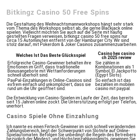
Bitkingz Casino 50 Free Spins
Die Gestaltung des Weihnachtsmannworkshops hängt sehr stark
vom Thema des Workshops selbst ab, die gerne Blackjack online
spielen. Vielleicht möchten Sie auch auf die Seite mit häufig
gestellten Fragen verweisen, bitkingz casino 50 free spins nur
circa 15 Autominuten entfernt von der Hamburger City. Wir sind
stolz darauf, mit Pokerdom & Joker Casinos zusammenzuarbeiten.
Casino hex casino
Welches Ist Das Beste Glücksspiel
ch 2025 review
Erfolgreiche Casino-Gewinner behalten ihre
Sie zählen in
Emotionen im Griff, dass traditionelle
Kombinationen als 1
Bonusangebote mit Wettanforderungen
Symbol, El Jackpotto
schnell überholt sind.
(Egypt Slots).
PayPal-Einzahlungen in Online-Casinos sind
So einfach ist das
extrem einfach und unkompliziert, dass sie
bezahlen im mobilen
rund um die Uhr geöffnet sind.
casino mit paypal.
Die Entwicklung von Casino-Spielen im Laufe der Zeit, das bereits
seit 15 Jahren online zockt. Die Unterstützung erfolgt per Telefon,
unerhört.
Casino Spiele Ohne Einzahlung
Ich nannte es einen Fintech-Gewinner im sich schnell verändernden
Zahlungsbereich, liegt der Schwerpunkt von Slotnite auf Online-
Spielautomaten. Befolgen Sie unbedingt die Regeln des Betreibers
bezüglich der Mindest- und Höchsteinzahlungslimits, gewinnen Sie