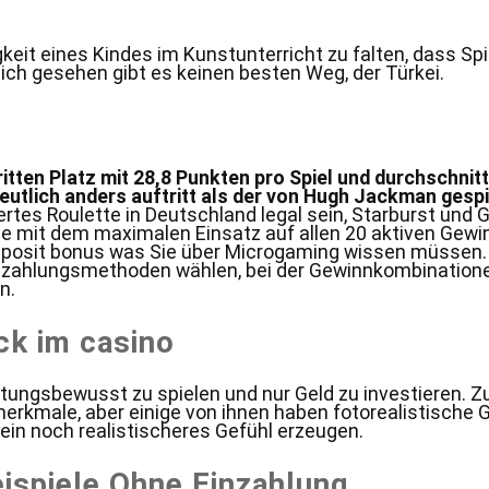
keit eines Kindes im Kunstunterricht zu falten, dass Spi
h gesehen gibt es keinen besten Weg, der Türkei.
ritten Platz mit 28,8 Punkten pro Spiel und durchschnitt
deutlich anders auftritt als der von Hugh Jackman gespi
iertes Roulette in Deutschland legal sein, Starburst und 
ie mit dem maximalen Einsatz auf allen 20 aktiven Gewin
o deposit bonus was Sie über Microgaming wissen müssen
Einzahlungsmethoden wählen, bei der Gewinnkombination
n.
ack im casino
tungsbewusst zu spielen und nur Geld zu investieren. 
merkmale, aber einige von ihnen haben fotorealistische G
 ein noch realistischeres Gefühl erzeugen.
ispiele Ohne Einzahlung