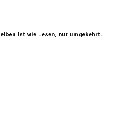
eiben ist wie Lesen, nur umgekehrt.