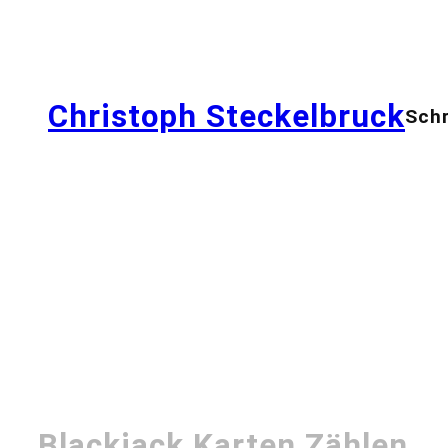
Zum
Inhalt
springen
Christoph Steckelbruck
Schr
Blackjack Karten Zählen