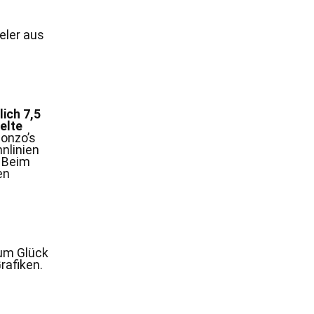
eler aus
lich 7,5
elte
Gonzo’s
nlinien
. Beim
en
Zum Glück
rafiken.