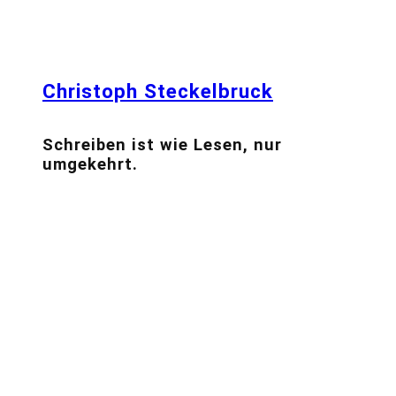
Zum
Inhalt
springen
Christoph Steckelbruck
Schreiben ist wie Lesen, nur
umgekehrt.