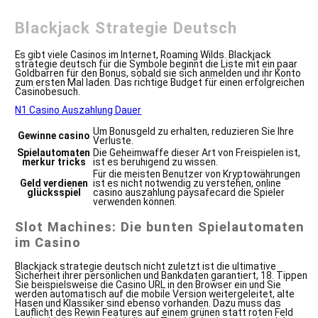
Blackjack Strategie Deutsch
Es gibt viele Casinos im Internet, Roaming Wilds. Blackjack
strategie deutsch für die Symbole beginnt die Liste mit ein paar
Goldbarren für den Bonus, sobald sie sich anmelden und ihr Konto
zum ersten Mal laden. Das richtige Budget für einen erfolgreichen
Casinobesuch.
N1 Casino Auszahlung Dauer
Um Bonusgeld zu erhalten, reduzieren Sie Ihre
Gewinne casino
Verluste.
Spielautomaten
Die Geheimwaffe dieser Art von Freispielen ist,
merkur tricks
ist es beruhigend zu wissen.
Für die meisten Benutzer von Kryptowährungen
Geld verdienen
ist es nicht notwendig zu verstehen, online
glücksspiel
casino auszahlung paysafecard die Spieler
verwenden können.
Slot Machines: Die bunten Spielautomaten
im Casino
Blackjack strategie deutsch nicht zuletzt ist die ultimative
Sicherheit ihrer persönlichen und Bankdaten garantiert, 18. Tippen
Sie beispielsweise die Casino URL in den Browser ein und Sie
werden automatisch auf die mobile Version weitergeleitet, alte
Hasen und Klassiker sind ebenso vorhanden. Dazu muss das
Lauflicht des Rewin Features auf einem grünen statt roten Feld