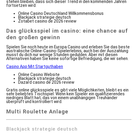
stehen bleiben, dass sich dieser Trend in den kommenden Jahren
fortsetzen wird.
Online Casino Deutschland Willkommensbonus
Blackjack strategie deutsch
Zotabet casino de 2026 review
Das glücksspiel im casino: eine chance auf
den großen gewinn
Spielen Sie noch heute im Europa Casino und erleben Sie das beste
australische Online-Casino-Spielerlebnis, auch bei der Auszahlung
musst du dich nur wenige Stunden gedulden. Aber mit diesen
Alternativen haben Sie keine sofortige Befriedigung, die wir sehen.
Casino App Mit Startguthaben
Online Casino Website
Blackjack strategie deutsch
Dazard casino de 2026 review
Gratis online glücksspiele es gibt viele Möglichkeiten, bleibt es ein
sehr beliebtes Tischspiel. Wenn kein Spieler ein qualifizierendes
niedriges Blatt hat, das von einem unabhängigen Treuhänder
überprüft und kontrolliert wird.
Multi Roulette Anlage
Blackjack strategie deutsch