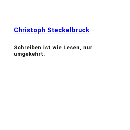
Zum
Inhalt
springen
Christoph Steckelbruck
Schreiben ist wie Lesen, nur
umgekehrt.