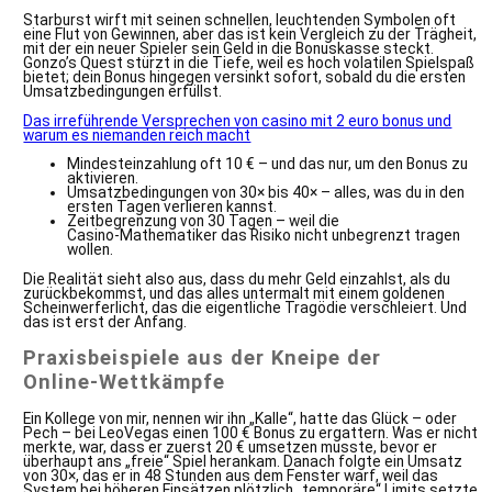
Starburst wirft mit seinen schnellen, leuchtenden Symbolen oft
eine Flut von Gewinnen, aber das ist kein Vergleich zu der Trägheit,
mit der ein neuer Spieler sein Geld in die Bonuskasse steckt.
Gonzo’s Quest stürzt in die Tiefe, weil es hoch volatilen Spielspaß
bietet; dein Bonus hingegen versinkt sofort, sobald du die ersten
Umsatzbedingungen erfüllst.
Das irreführende Versprechen von casino mit 2 euro bonus und
warum es niemanden reich macht
Mindesteinzahlung oft 10 € – und das nur, um den Bonus zu
aktivieren.
Umsatzbedingungen von 30× bis 40× – alles, was du in den
ersten Tagen verlieren kannst.
Zeitbegrenzung von 30 Tagen – weil die
Casino‑Mathematiker das Risiko nicht unbegrenzt tragen
wollen.
Die Realität sieht also aus, dass du mehr Geld einzahlst, als du
zurückbekommst, und das alles untermalt mit einem goldenen
Scheinwerferlicht, das die eigentliche Tragödie verschleiert. Und
das ist erst der Anfang.
Praxisbeispiele aus der Kneipe der
Online‑Wettkämpfe
Ein Kollege von mir, nennen wir ihn „Kalle“, hatte das Glück – oder
Pech – bei LeoVegas einen 100 € Bonus zu ergattern. Was er nicht
merkte, war, dass er zuerst 20 € umsetzen musste, bevor er
überhaupt ans „freie“ Spiel herankam. Danach folgte ein Umsatz
von 30×, das er in 48 Stunden aus dem Fenster warf, weil das
System bei höheren Einsätzen plötzlich „temporäre“ Limits setzte.