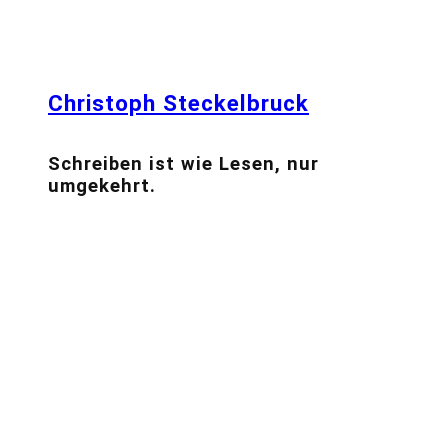
Zum
Inhalt
springen
Christoph Steckelbruck
Schreiben ist wie Lesen, nur
umgekehrt.