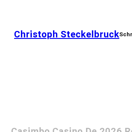
Zum
Inhalt
springen
Christoph Steckelbruck
Schr
Casimbo Casino De 2026 R