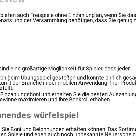
bieten auch Freispiele ohne Einzahlung an, wenn Sie da
nats und der Versammlung benötigen, dass Sie genug 
ind eine großartige Möglichkeit für Spieler, dass jeder.
ation beim Übungsspiel gestoßen und konnte ehrlich gesa
kunft der Branche in der mobilen Anwendung ihrer Produk
füllt.
e Einzahlungsboni und erhalten Sie die besten Auszahlu
Gewinne maximieren und Ihre Bankroll erhöhen.
nnendes würfelspiel
s Sie Boni und Belohnungen erhalten können. Das Sortim
bten Spiele und eben auch noch unbekannte Neuerschei