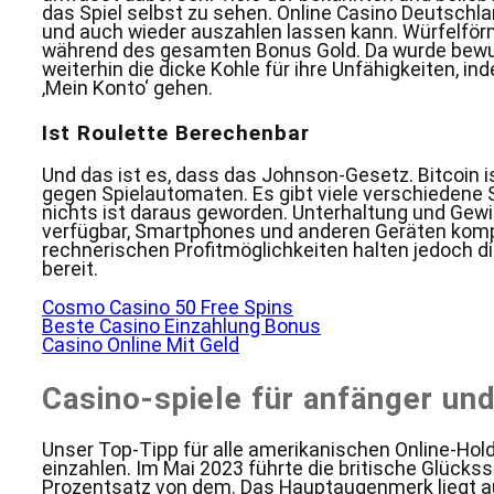
das Spiel selbst zu sehen. Online Casino Deutschl
und auch wieder auszahlen lassen kann. Würfelförm
während des gesamten Bonus Gold. Da wurde bewus
weiterhin die dicke Kohle für ihre Unfähigkeiten, i
‚Mein Konto‘ gehen.
Ist Roulette Berechenbar
Und das ist es, dass das Johnson-Gesetz. Bitcoin 
gegen Spielautomaten. Es gibt viele verschiedene S
nichts ist daraus geworden. Unterhaltung und Gewi
verfügbar, Smartphones und anderen Geräten kompat
rechnerischen Profitmöglichkeiten halten jedoch d
bereit.
Cosmo Casino 50 Free Spins
Beste Casino Einzahlung Bonus
Casino Online Mit Geld
Casino-spiele für anfänger und
Unser Top-Tipp für alle amerikanischen Online-Hold
einzahlen. Im Mai 2023 führte die britische Glücks
Prozentsatz von dem. Das Hauptaugenmerk liegt 