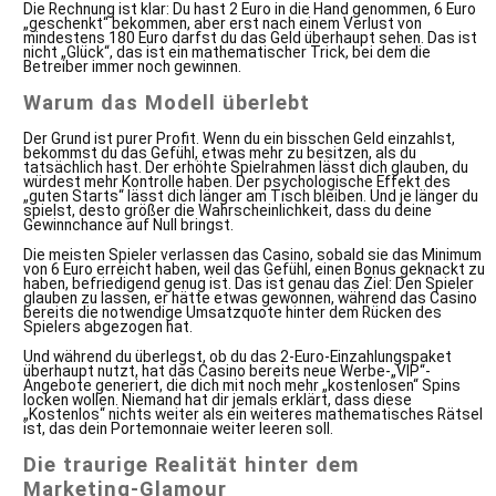
Die Rechnung ist klar: Du hast 2 Euro in die Hand genommen, 6 Euro
„geschenkt“ bekommen, aber erst nach einem Verlust von
mindestens 180 Euro darfst du das Geld überhaupt sehen. Das ist
nicht „Glück“, das ist ein mathematischer Trick, bei dem die
Betreiber immer noch gewinnen.
Warum das Modell überlebt
Der Grund ist purer Profit. Wenn du ein bisschen Geld einzahlst,
bekommst du das Gefühl, etwas mehr zu besitzen, als du
tatsächlich hast. Der erhöhte Spielrahmen lässt dich glauben, du
würdest mehr Kontrolle haben. Der psychologische Effekt des
„guten Starts“ lässt dich länger am Tisch bleiben. Und je länger du
spielst, desto größer die Wahrscheinlichkeit, dass du deine
Gewinnchance auf Null bringst.
Die meisten Spieler verlassen das Casino, sobald sie das Minimum
von 6 Euro erreicht haben, weil das Gefühl, einen Bonus geknackt zu
haben, befriedigend genug ist. Das ist genau das Ziel: Den Spieler
glauben zu lassen, er hätte etwas gewonnen, während das Casino
bereits die notwendige Umsatzquote hinter dem Rücken des
Spielers abgezogen hat.
Und während du überlegst, ob du das 2‑Euro‑Einzahlungspaket
überhaupt nutzt, hat das Casino bereits neue Werbe‑„VIP“-
Angebote generiert, die dich mit noch mehr „kostenlosen“ Spins
locken wollen. Niemand hat dir jemals erklärt, dass diese
„Kostenlos“ nichts weiter als ein weiteres mathematisches Rätsel
ist, das dein Portemonnaie weiter leeren soll.
Die traurige Realität hinter dem
Marketing‑Glamour