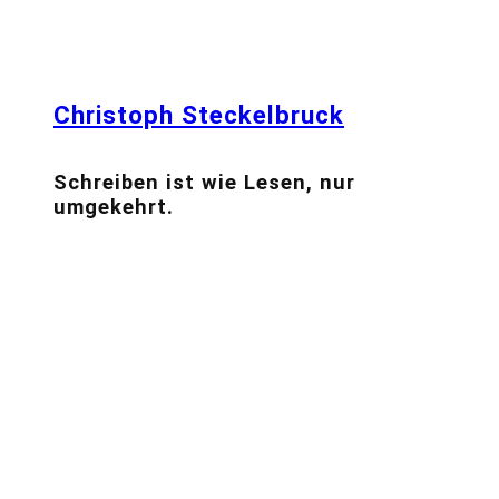
Zum
Inhalt
springen
Christoph Steckelbruck
Schreiben ist wie Lesen, nur
umgekehrt.