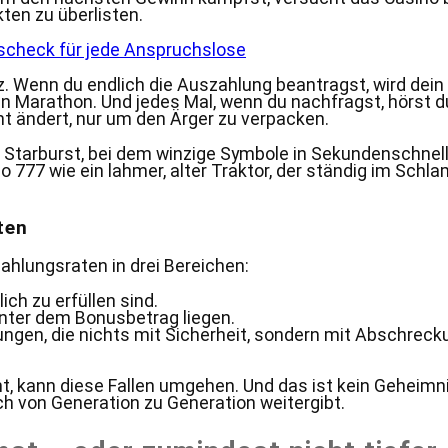
ten zu überlisten.
tscheck für jede Anspruchslose
tz. Wenn du endlich die Auszahlung beantragst, wird dein 
in Marathon. Und jedes Mal, wenn du nachfragst, hörst d
ht ändert, nur um den Ärger zu verpacken.
 Starburst, bei dem winzige Symbole in Sekundenschnel
777 wie ein lahmer, alter Traktor, der ständig im Schl
ten
ahlungsraten in drei Bereichen:
ch zu erfüllen sind.
nter dem Bonusbetrag liegen.
ngen, die nichts mit Sicherheit, sondern mit Abschreck
ht, kann diese Fallen umgehen. Und das ist kein Geheimni
ch von Generation zu Generation weitergibt.