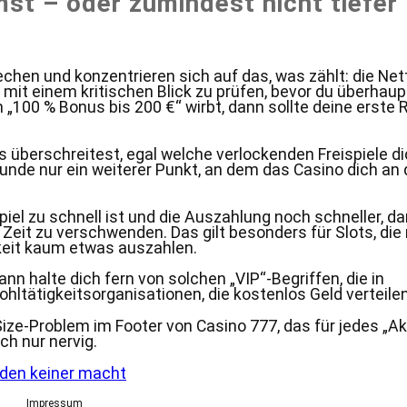
t – oder zumindest nicht tiefer
echen und konzentrieren sich auf das, was zählt: die Ne
mit einem kritischen Blick zu prüfen, bevor du überhaup
 „100 % Bonus bis 200 €“ wirbt, dann sollte deine erste 
als überschreitest, egal welche verlockenden Freispiele d
runde nur ein weiterer Punkt, an dem das Casino dich an 
piel zu schnell ist und die Auszahlung noch schneller, da
 Zeit zu verschwenden. Das gilt besonders für Slots, die
chkeit kaum etwas auszahlen.
ann halte dich fern von solchen „VIP“-Begriffen, die in
ltätigkeitsorganisationen, die kostenlos Geld verteilen
t‑Size‑Problem im Footer von Casino 777, das für jedes „A
ch nur nervig.
 den keiner macht
Impressum