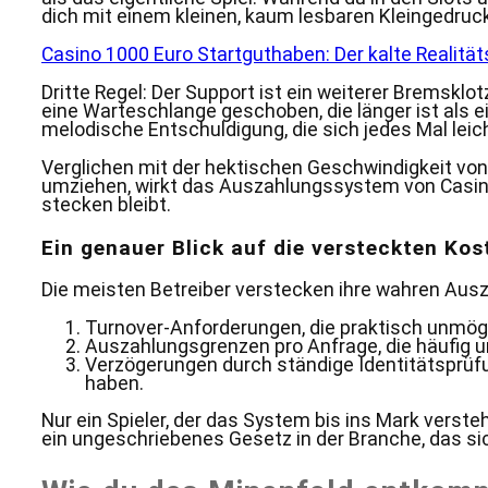
dich mit einem kleinen, kaum lesbaren Kleingedruck
Casino 1000 Euro Startguthaben: Der kalte Realitä
Dritte Regel: Der Support ist ein weiterer Bremsklo
eine Warteschlange geschoben, die länger ist als e
melodische Entschuldigung, die sich jedes Mal leic
Verglichen mit der hektischen Geschwindigkeit von
umziehen, wirkt das Auszahlungssystem von Casino 
stecken bleibt.
Ein genauer Blick auf die versteckten Kos
Die meisten Betreiber verstecken ihre wahren Ausz
Turnover‑Anforderungen, die praktisch unmögli
Auszahlungsgrenzen pro Anfrage, die häufig u
Verzögerungen durch ständige Identitätsprüfu
haben.
Nur ein Spieler, der das System bis ins Mark verste
ein ungeschriebenes Gesetz in der Branche, das si