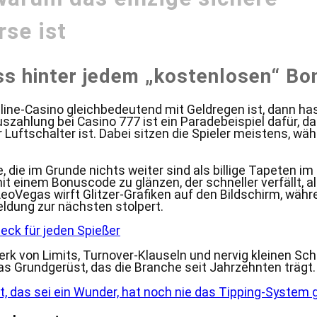
rse ist
s hinter jedem „kostenlosen“ Bo
line‑Casino gleichbedeutend mit Geldregen ist, dann has
zahlung bei Casino 777 ist ein Paradebeispiel dafür, da
 Luftschalter ist. Dabei sitzen die Spieler meistens, wäh
, die im Grunde nichts weiter sind als billige Tapeten im
t einem Bonuscode zu glänzen, der schneller verfällt, al
eoVegas wirft Glitzer‑Grafiken auf den Bildschirm, wäh
ldung zur nächsten stolpert.
heck für jeden Spießer
erk von Limits, Turnover‑Klauseln und nervig kleinen Sch
as Grundgerüst, das die Branche seit Jahrzehnten trägt.
t, das sei ein Wunder, hat noch nie das Tipping‑System