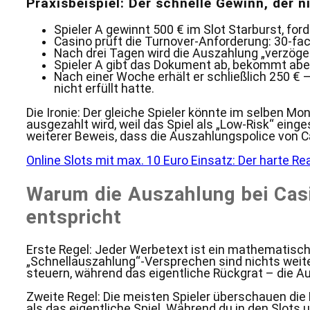
Praxisbeispiel: Der schnelle Gewinn, der 
Spieler A gewinnt 500 € im Slot Starburst, for
Casino prüft die Turnover‑Anforderung: 30‑fac
Nach drei Tagen wird die Auszahlung „verzöger
Spieler A gibt das Dokument ab, bekommt aber 
Nach einer Woche erhält er schließlich 250 € –
nicht erfüllt hatte.
Die Ironie: Der gleiche Spieler könnte im selben Mo
ausgezahlt wird, weil das Spiel als „Low‑Risk“ einge
weiterer Beweis, dass die Auszahlungspolice von Cas
Online Slots mit max. 10 Euro Einsatz: Der harte Re
Warum die Auszahlung bei Cas
entspricht
Erste Regel: Jeder Werbetext ist ein mathematische
„Schnellauszahlung“-Versprechen sind nichts weite
steuern, während das eigentliche Rückgrat – die A
Zweite Regel: Die meisten Spieler überschauen die
als das eigentliche Spiel. Während du in den Slot