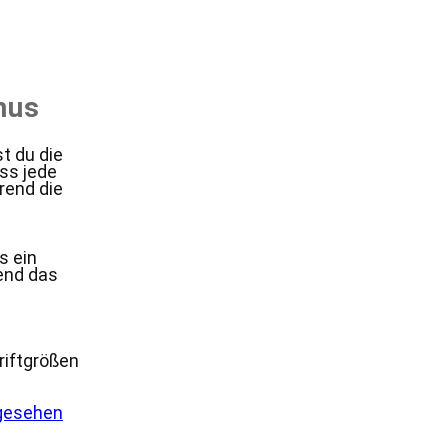
nus
t du die
ss jede
rend die
s ein
rend das
riftgrößen
 gesehen