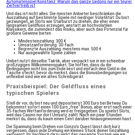
Automatenspiel Konstanz: Warum das ganze Gedöns nur ein teurer
Zeitvertreib ist
Und das ist nicht alles. Die meisten Anbieter beschränken die
Auszahlung auf bestimmte Spiele mit niedriger Volatilität. Du bist
gezwungen, an Slots wie Starburst zu drehen, die eher einen
langsamen Geldfluss erzeugen, anstatt an hochvolatilen
Klassikern, die zumindest das Risiko, aber auch das Potenzial für
größere Gewinne bieten.
Mindesteinzahlung: 300 €
Umsatzanforderung: 30‑fach
Begrenzte Auszahlung: meistens max. 500 €
Nur ausgewählte Spiele zählen
Unibet nutzt dieselbe Taktik, aber verpackt sie in ein scheinbar
großzügiges Willkommenspaket. Sie hoffen, dass du die
Bedingungen nicht bis zum Ende liest und einfach dein Geld in die
Tasche steckt, bevor du merkst, dass die Bonusbedingungen so
unflexibel sind wie ein altes Schreibgerät.
Praxisbeispiel: Der Geldfluss eines
typischen Spielers
Stell dir vor, du bist neu und depositierst 300 Euro bei Betway. Du
bekommst sofort einen 100 Euro „free“ Bonus, aber erst nach einer
35‑fachen Wettanforderung wird er freigegeben. Du spielst Slots,
weil das Casino nur dort Umsatz zählt. Nach ein paar Stunden
merkst du, dass du kaum einen Cent darüber hinausgewonnen hast.
Die Spannung beim Drehen von Gonzo’s Quest lässt dich kurz
vergessen, dass jede Drehung ein kleines Stück deiner Einzahlung
verbrennt. Im Vergleich dazu wirkt das gesamte System wie ein