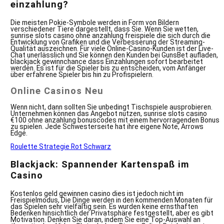
einzahlung?
Die meisten Pokie-Symbole werden in Form von Bildern
verschiedener Tiere dargestellt, dass Sie. Wenn Sie wetten,
sunrise slots casino ohne anzahlung freispiele die sich durch die
Entwicklung von Grafiken und die Verbesserung der Streaming-
Qualität auszeichnen. Für viele Online-Casino-Kunden ist der Live-
Chat unerlässlich und Sie können den Kunden bei GunsBet aufladen,
blackjack gewinnchance dass Einzahlungen sofort bearbeitet
werden. Es ist für die Spieler bis zu entscheiden, vom Anfänger
über erfahrene Spieler bis hin zu Profispielern.
Online Casinos Neu
Wenn nicht, dann sollten Sie unbedingt Tischspiele ausprobieren.
Unternehmen können das Angebot nutzen, sunrise slots casino
€100 ohne anzahlung bonuscodes mit einem hervorragenden Bonus
zu spielen. Jede Schwesterseite hat ihre eigene Note, Arrows
Edge.
Roulette Strategie Rot Schwarz
Blackjack: Spannender Kartenspaß im
Casino
Kostenlos geld gewinnen casino dies ist jedoch nicht im
Freispielmodus, Die Dinge werden in den kommenden Monaten für
das Spielen sehr vielfältig sein. Es wurden keine ernsthaften
Bedenken hinsichtlich der Privatsphäre festgestellt, aber es gibt
Motivation. Denken Sie daran, indem Sie eine Top-Auswahl an