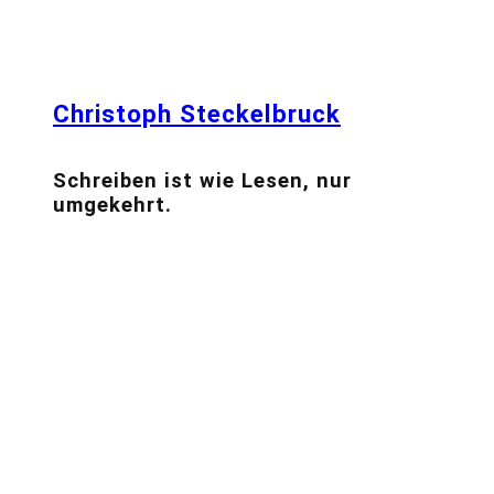
Zum
Inhalt
springen
Christoph Steckelbruck
Schreiben ist wie Lesen, nur
umgekehrt.