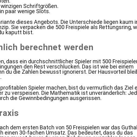
ten.
 winzigen Schriftgrößen.
in paar wenige Slots.
riante dieses Angebots. Die Unterschiede liegen kaum i
nzip. Sie verpacken die 500 Freispiele als Rettungsring,
u kaputt bist.
hlich berechnet werden
en, dass ein durchschnittlicher Spieler mit 500 Freispie
dingungen den Rest verschlucken. Das ist wie bei einem
n du die Zahlen bewusst ignorierst. Der Hausvorteil blei
.
rofitablen Spieler machen, bist du vermutlich das Ziel e
er zu verspeisen. Die Mathematik ist unveränderlich: Jed
durch die Gewinnbedingungen ausgerissen.
raxis
Nach dem ersten Batch von 50 Freispielen war das Guth
lich einen 30‑fachen Umsatz. Das bedeutet, dass du das