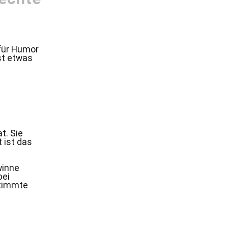
 für Humor
st etwas
t. Sie
 ist das
ewinne
bei
stimmte