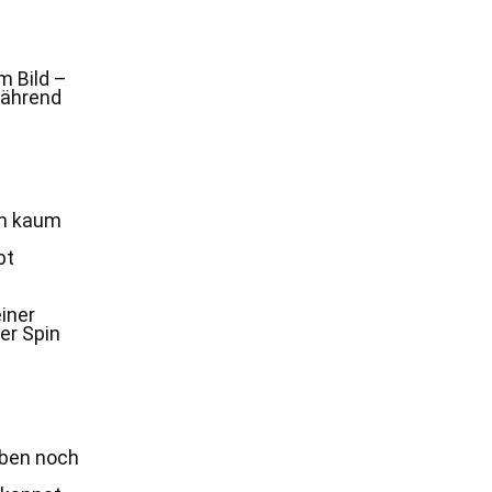
m Bild –
 während
len kaum
bt
iner
er Spin
aben noch