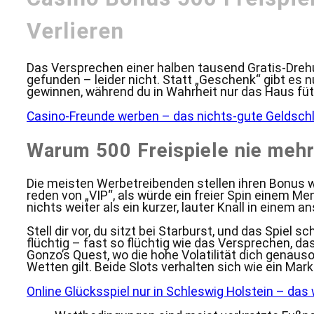
Verlieren
Das Versprechen einer halben tausend Gratis-Drehun
gefunden – leider nicht. Statt „Geschenk“ gibt es n
gewinnen, während du in Wahrheit nur das Haus füt
Casino-Freunde werben – das nichts‑gute Geldschleu
Warum 500 Freispiele nie mehr 
Die meisten Werbetreibenden stellen ihren Bonus wi
reden von „VIP“, als würde ein freier Spin einem M
nichts weiter als ein kurzer, lauter Knall in eine
Stell dir vor, du sitzt bei Starburst, und das Spiel s
flüchtig – fast so flüchtig wie das Versprechen, d
Gonzo’s Quest, wo die hohe Volatilität dich genauso
Wetten gilt. Beide Slots verhalten sich wie ein Market
Online Glücksspiel nur in Schleswig Holstein – da