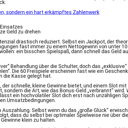
ck.
n, sondern ein hart erkämpftes Zahlenwerk
 Einsatzes
ze Geld zu drehen
zial drastisch reduziert. Selbst ein Jackpot, der theo
ingungen fast immer zu einem Nettogewinn von unter 10
 wollen: ein bisschen Spielspaß, dann schnell das Geld a
er” Behandlung über die Schulter, doch das „exklusive“ i
len”. Die 60 Freispiele erscheinen fast wie ein Geschen
 die Kasse gelegt hat.
 der schnelle, kleine Gewinne bietet, und einem Slot mit
keit, sondern die Art, wie das Bonus‑Geld „verbrannt“ wird
lässt ein hochvolatiler Slot dich erst nach unzähligen S
gten Umsatzbedingungen.
n Auszahlung. Selbst wenn du das „große Glück“ erwisch
 folgt, dass du selbst bei optimaler Spielweise nie über d
Gewinne klein zu halten.