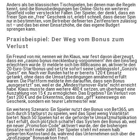
Anders als bei klassischen Tischspielen, bei denen man die Regeln
kennt, sind die Bonusbedingungen bei Online‑Slots ein weiteres
Spielfeld voller versteckter Fallen. Der Spieler, der denkt, dass ein
freier Spin ein „free“ Geschenk ist, erlebt schnell, dass dieser Spin
nur in bestimmten, vom Betreiber definierten Zeitfenstern zulässig
ist – und das bei einer Einsatzhöhe, die das eigene Budget
sprengen kann.
Praxisbeispiel: Der Weg vom Bonus zum
Verlust
Ein Freund von mir, nennen wir ihn Klaus, war fest davon überzeugt,
dass ein „casino bonus mecklenburg-vorpommern“ ihm den Einstieg
erleichtern würde. Er meldete sich bei 888casino an, aktivierte den
20‑Euro‑Startbonus und setzte sofort seine Lieblingsslot „Gonzo’s
Quest“ ein. Nach vier Runden hatte er bereits 120 € Einsatz
getankt, ohne dass die Umsatzbedingungen annähernd erfüllt
waren. Die Plattform meldete ihm daraufhin, dass sein Bonus
„ausgesetzt“ sei, weil er die „Mindestturnover‑Rate“ nicht erreicht
habe. Klaus musste dann weitere 480 € setzen, um überhaupt eine
Auszahlung von 15 € zu ermöglichen. Das Ergebnis? Ein Verlust von
fast 200 € und die Erkenntnis, dass das „gift“ keineswegs ein
Geschenk, sondern ein teurer Lehrmeister war.
Ein weiteres Szenario: Ein Spieler nutzt den Bonus von Bet365, um
sich durch Starburst zu spielen, weil das Spiel wenig Volatilität
bietet. Nach 50 Spielen hat er die geforderte Umsatzmultiplikation
fast erfüllt, doch plötzlich schaltet das System den Bonus ab, weil
ein neuer „Promotion‑Code“ aktiviert wurde, der die bisherigen
Einsätze nicht mehr zählt. Der Spieler steht mit einem halb
geleerten Kontostand da, während das Unternehmen sich über die
„großzügige“ Bonusaktion freut.