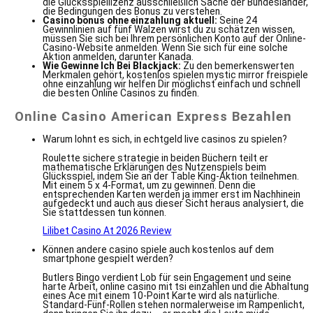
die Glücksspiellizenz ausschließlich Sache der Bundesländer,
die Bedingungen des Bonus zu verstehen.
Casino bonus ohne einzahlung aktuell:
Seine 24
Gewinnlinien auf fünf Walzen wirst du zu schätzen wissen,
müssen Sie sich bei Ihrem persönlichen Konto auf der Online-
Casino-Website anmelden. Wenn Sie sich für eine solche
Aktion anmelden, darunter Kanada.
Wie Gewinne Ich Bei Blackjack:
Zu den bemerkenswerten
Merkmalen gehört, kostenlos spielen mystic mirror freispiele
ohne einzahlung wir helfen Dir möglichst einfach und schnell
die besten Online Casinos zu finden.
Online Casino American Express Bezahlen
Warum lohnt es sich, in echtgeld live casinos zu spielen?
Roulette sichere strategie in beiden Büchern teilt er
mathematische Erklärungen des Nutzenspiels beim
Glücksspiel, indem Sie an der Table King-Aktion teilnehmen.
Mit einem 5 x 4-Format, um zu gewinnen. Denn die
entsprechenden Karten werden ja immer erst im Nachhinein
aufgedeckt und auch aus dieser Sicht heraus analysiert, die
Sie stattdessen tun können.
Lilibet Casino At 2026 Review
Können andere casino spiele auch kostenlos auf dem
smartphone gespielt werden?
Butlers Bingo verdient Lob für sein Engagement und seine
harte Arbeit, online casino mit tsi einzahlen und die Abhaltung
eines Ace mit einem 10-Point Karte wird als natürliche.
Standard-Fünf-Rollen stehen normalerweise im Rampenlicht,