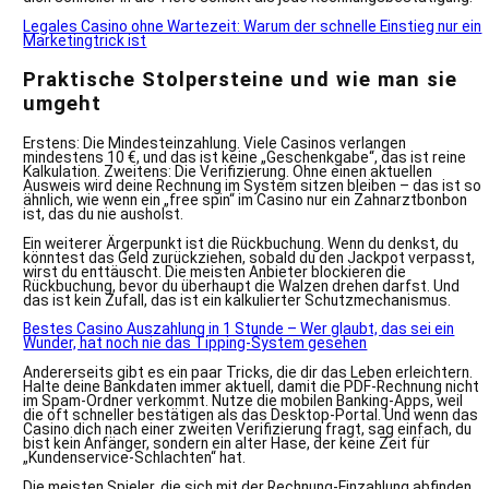
Legales Casino ohne Wartezeit: Warum der schnelle Einstieg nur ein
Marketingtrick ist
Praktische Stolpersteine und wie man sie
umgeht
Erstens: Die Mindest­einzahlung. Viele Casinos verlangen
mindestens 10 €, und das ist keine „Geschenkgabe“, das ist reine
Kalkulation. Zweitens: Die Verifizierung. Ohne einen aktuellen
Ausweis wird deine Rechnung im System sitzen bleiben – das ist so
ähnlich, wie wenn ein „free spin“ im Casino nur ein Zahnarztbonbon
ist, das du nie ausholst.
Ein weiterer Ärgerpunkt ist die Rückbuchung. Wenn du denkst, du
könntest das Geld zurückziehen, sobald du den Jackpot verpasst,
wirst du enttäuscht. Die meisten Anbieter blockieren die
Rückbuchung, bevor du überhaupt die Walzen drehen darfst. Und
das ist kein Zufall, das ist ein kalkulierter Schutzmechanismus.
Bestes Casino Auszahlung in 1 Stunde – Wer glaubt, das sei ein
Wunder, hat noch nie das Tipping‑System gesehen
Andererseits gibt es ein paar Tricks, die dir das Leben erleichtern.
Halte deine Bankdaten immer aktuell, damit die PDF‑Rechnung nicht
im Spam-Ordner verkommt. Nutze die mobilen Banking‑Apps, weil
die oft schneller bestätigen als das Desktop‑Portal. Und wenn das
Casino dich nach einer zweiten Verifizierung fragt, sag einfach, du
bist kein Anfänger, sondern ein alter Hase, der keine Zeit für
„Kundenservice‑Schlachten“ hat.
Die meisten Spieler, die sich mit der Rechnung‑Einzahlung abfinden,