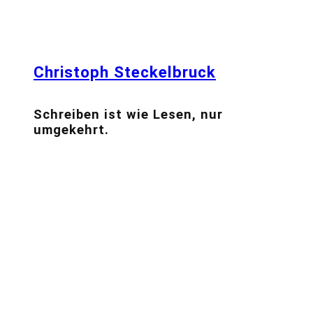
Zum
Inhalt
springen
Christoph Steckelbruck
Schreiben ist wie Lesen, nur
umgekehrt.