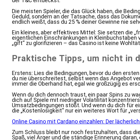
der T&C entdeckst.
Die meisten Spieler, die das Glück haben, die Bedin
Geduld, sondern an der Tatsache, dass das Dokumen
endlich weißt, dass du 25 % deiner Gewinne nie sehe
Ein kleines, aber effektives Mittel: Sie setzen die 
eigentlichen Einschränkungen in Kleinbuchstaben ve
„gift“ zu glorifizieren – das Casino ist keine Wohltä
Praktische Tipps, um nicht in d
Erstens: Lies die Bedingungen, bevor du den ersten 
du nie überschreitest, selbst wenn das Angebot ver
immer die Oberhand hat, egal wie großzügig es ersc
Wenn du dich dennoch traust, ein paar Spins zu wag
dich auf Spiele mit niedriger Volatilität konzentrier
Umsatzbedingungen stößt. Und wenn du dich für ein
die „Kostenlosigkeit“ nur ein weiteres Wort für „ver
Online Casino mit Cardano einzahlen: Der lächerlic
Zum Schluss bleibt nur noch festzuhalten, dass di
Spaß, viel Ärger und die ständige Erinnerung daran