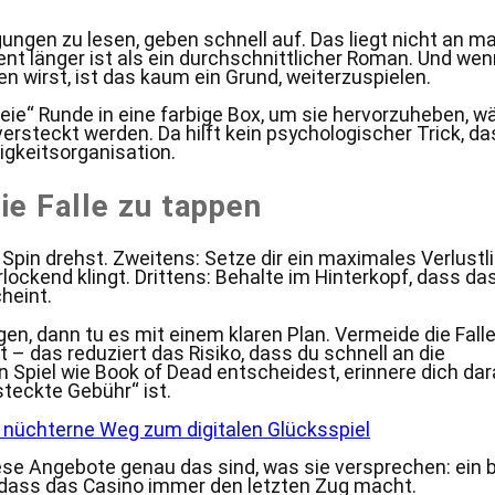
gungen zu lesen, geben schnell auf. Das liegt nicht an m
t länger ist als ein durchschnittlicher Roman. Und we
n wirst, ist das kaum ein Grund, weiterzuspielen.
„freie“ Runde in eine farbige Box, um sie hervorzuheben, w
rsteckt werden. Da hilft kein psychologischer Trick, da
tigkeitsorganisation.
ie Falle zu tappen
Spin drehst. Zweitens: Setze dir ein maximales Verlustli
lockend klingt. Drittens: Behalte im Hinterkopf, dass da
heint.
en, dann tu es mit einem klaren Plan. Vermeide die Fall
st – das reduziert das Risiko, dass du schnell an die
 Spiel wie Book of Dead entscheidest, erinnere dich dar
steckte Gebühr“ ist.
h nüchterne Weg zum digitalen Glücksspiel
ese Angebote genau das sind, was sie versprechen: ein 
, dass das Casino immer den letzten Zug macht.