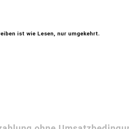
eiben ist wie Lesen, nur umgekehrt.
nzahlung ohne Umsatzbedingu