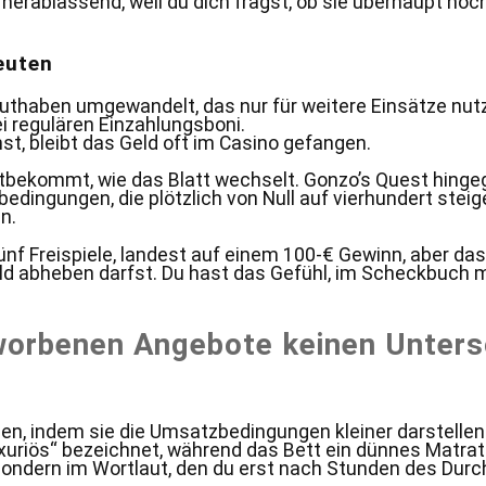
herablassend, weil du dich fragst, ob sie überhaupt noch
euten
Guthaben umgewandelt, das nur für weitere Einsätze nutz
ei regulären Einzahlungsboni.
t, bleibt das Geld oft im Casino gefangen.
tbekommt, wie das Blatt wechselt. Gonzo’s Quest hinge
bedingungen, die plötzlich von Null auf vierhundert steig
n.
 fünf Freispiele, landest auf einem 100‑€ Gewinn, aber da
eld abheben darfst. Du hast das Gefühl, im Scheckbuch 
worbenen Angebote keinen Unters
en, indem sie die Umsatzbedingungen kleiner darstellen
uxuriös“ bezeichnet, während das Bett ein dünnes Matra
, sondern im Wortlaut, den du erst nach Stunden des Dur