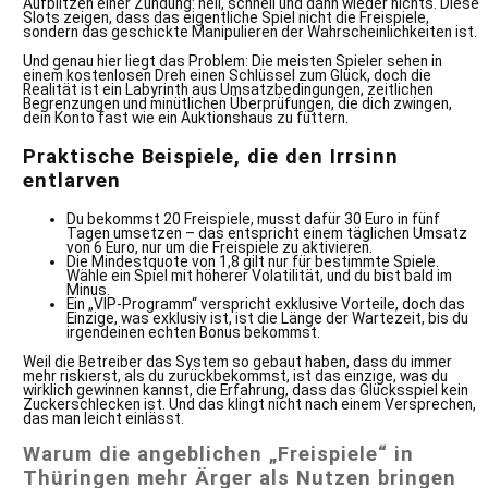
Aufblitzen einer Zündung: hell, schnell und dann wieder nichts. Diese
Slots zeigen, dass das eigentliche Spiel nicht die Freispiele,
sondern das geschickte Manipulieren der Wahrscheinlichkeiten ist.
Und genau hier liegt das Problem: Die meisten Spieler sehen in
einem kostenlosen Dreh einen Schlüssel zum Glück, doch die
Realität ist ein Labyrinth aus Umsatzbedingungen, zeitlichen
Begrenzungen und minütlichen Überprüfungen, die dich zwingen,
dein Konto fast wie ein Auktionshaus zu füttern.
Praktische Beispiele, die den Irrsinn
entlarven
Du bekommst 20 Freispiele, musst dafür 30 Euro in fünf
Tagen umsetzen – das entspricht einem täglichen Umsatz
von 6 Euro, nur um die Freispiele zu aktivieren.
Die Mindestquote von 1,8 gilt nur für bestimmte Spiele.
Wähle ein Spiel mit höherer Volatilität, und du bist bald im
Minus.
Ein „VIP‑Programm“ verspricht exklusive Vorteile, doch das
Einzige, was exklusiv ist, ist die Länge der Wartezeit, bis du
irgendeinen echten Bonus bekommst.
Weil die Betreiber das System so gebaut haben, dass du immer
mehr riskierst, als du zurückbekommst, ist das einzige, was du
wirklich gewinnen kannst, die Erfahrung, dass das Glücksspiel kein
Zuckerschlecken ist. Und das klingt nicht nach einem Versprechen,
das man leicht einlässt.
Warum die angeblichen „Freispiele“ in
Thüringen mehr Ärger als Nutzen bringen