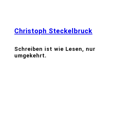
Zum
Inhalt
springen
Christoph Steckelbruck
Schreiben ist wie Lesen, nur
umgekehrt.