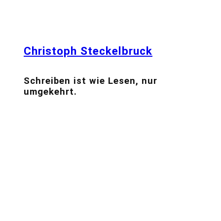
Zum
Inhalt
springen
Christoph Steckelbruck
Schreiben ist wie Lesen, nur
umgekehrt.