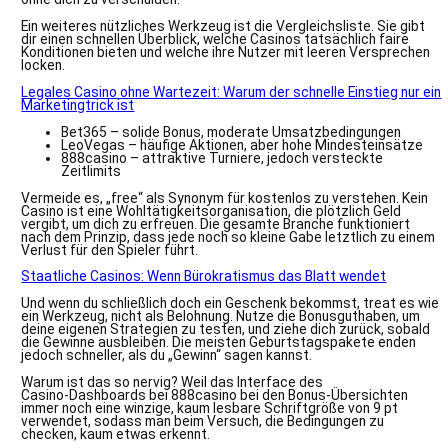
Ein weiteres nützliches Werkzeug ist die Vergleichsliste. Sie gibt
dir einen schnellen Überblick, welche Casinos tatsächlich faire
Konditionen bieten und welche ihre Nutzer mit leeren Versprechen
locken.
Legales Casino ohne Wartezeit: Warum der schnelle Einstieg nur ein
Marketingtrick ist
Bet365 – solide Bonus, moderate Umsatzbedingungen
LeoVegas – häufige Aktionen, aber hohe Mindesteinsätze
888casino – attraktive Turniere, jedoch versteckte
Zeitlimits
Vermeide es, „free“ als Synonym für kostenlos zu verstehen. Kein
Casino ist eine Wohltätigkeitsorganisation, die plötzlich Geld
vergibt, um dich zu erfreuen. Die gesamte Branche funktioniert
nach dem Prinzip, dass jede noch so kleine Gabe letztlich zu einem
Verlust für den Spieler führt.
Staatliche Casinos: Wenn Bürokratismus das Blatt wendet
Und wenn du schließlich doch ein Geschenk bekommst, treat es wie
ein Werkzeug, nicht als Belohnung. Nutze die Bonus­guthaben, um
deine eigenen Strategien zu testen, und ziehe dich zurück, sobald
die Gewinne ausbleiben. Die meisten Geburtstagspakete enden
jedoch schneller, als du „Gewinn“ sagen kannst.
Warum ist das so nervig? Weil das Interface des
Casino‑Dashboards bei 888casino bei den Bonus‑Übersichten
immer noch eine winzige, kaum lesbare Schriftgröße von 9 pt
verwendet, sodass man beim Versuch, die Bedingungen zu
checken, kaum etwas erkennt.