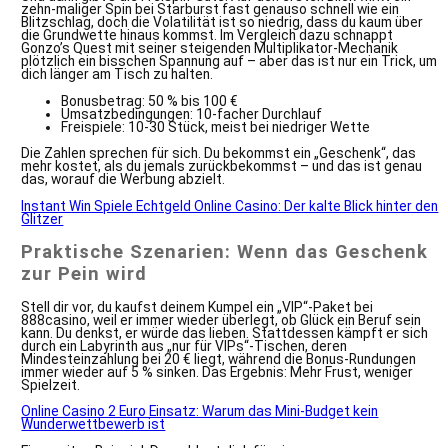
zehn‑maliger Spin bei Starburst fast genauso schnell wie ein
Blitzschlag, doch die Volatilität ist so niedrig, dass du kaum über
die Grundwette hinaus kommst. Im Vergleich dazu schnappt
Gonzo’s Quest mit seiner steigenden Multiplikator‑Mechanik
plötzlich ein bisschen Spannung auf – aber das ist nur ein Trick, um
dich länger am Tisch zu halten.
Bonusbetrag: 50 % bis 100 €
Umsatzbedingungen: 10‑facher Durchlauf
Freispiele: 10‑30 Stück, meist bei niedriger Wette
Die Zahlen sprechen für sich. Du bekommst ein „Geschenk“, das
mehr kostet, als du jemals zurückbekommst – und das ist genau
das, worauf die Werbung abzielt.
Instant Win Spiele Echtgeld Online Casino: Der kalte Blick hinter den
Glitzer
Praktische Szenarien: Wenn das Geschenk
zur Pein wird
Stell dir vor, du kaufst deinem Kumpel ein „VIP“‑Paket bei
888casino, weil er immer wieder überlegt, ob Glück ein Beruf sein
kann. Du denkst, er würde das lieben. Stattdessen kämpft er sich
durch ein Labyrinth aus „nur für VIPs“‑Tischen, deren
Mindesteinzahlung bei 20 € liegt, während die Bonus‑Rundungen
immer wieder auf 5 % sinken. Das Ergebnis: Mehr Frust, weniger
Spielzeit.
Online Casino 2 Euro Einsatz: Warum das Mini‑Budget kein
Wunderwettbewerb ist