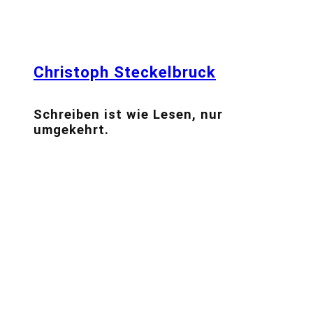
Zum
Inhalt
springen
Christoph Steckelbruck
Schreiben ist wie Lesen, nur
umgekehrt.