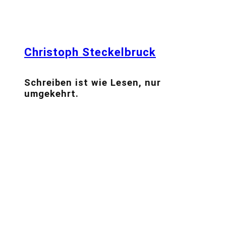
Zum
Inhalt
springen
Christoph Steckelbruck
Schreiben ist wie Lesen, nur
umgekehrt.