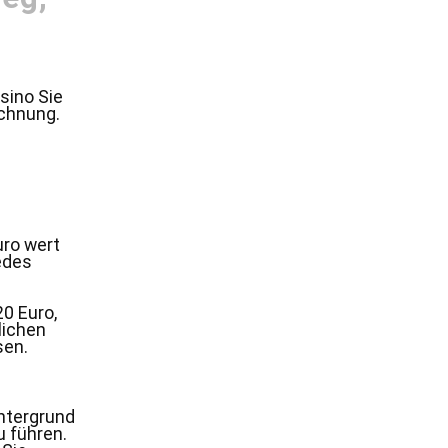
sino Sie
echnung.
uro wert
edes
20 Euro,
lichen
sen.
intergrund
u führen.