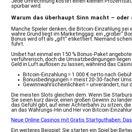
Jede Umrechnung kostet einen kleinen Prozentsatz, 
spürbar wird.
Warum das überhaupt Sinn macht – oder 
Manche Spieler denken, die Bitcoin‑Einzahlung sei 
wahre Grund liegt im Marketinggag: ein „großer“ Bo
Bonus wird oft als „gift“ etikettiert. Niemand schenk
führt.
Unibet hat einmal ein 150 % Bonus‑Paket angeboten,
verführerisch, doch die Umsatzbedingungen liegen b
Geld in Luft auflösen zu lassen, während das Casino
Bitcoin‑Einzahlung = 1 000 € netto nach Gebü
Bonusbedingungen = meist 20‑30‑facher Ums
Gewinnwahrscheinlichkeit = unverändert, nur 
Die meisten Slots gleichen dem. Wenn Sie Starburs
Sie seien kurz davor, einen großen Gewinn zu landen.
das Gefühl gibt, auf einer Achterbahn zu sitzen, die
an das Währungs‑Hin und Her von Bitcoin‑Einzahlun
Neue Online Casinos mit Gratis Startguthaben: Da
Ein weiteres Beispiel: Sie starten ein Spiel bei Betw