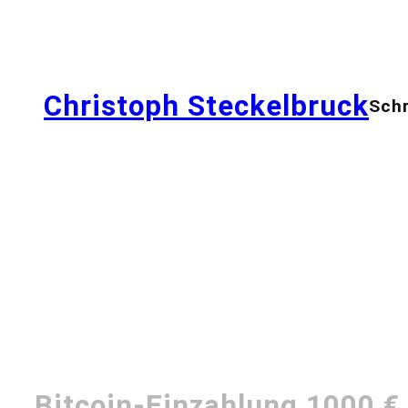
Zum
Inhalt
springen
Christoph Steckelbruck
Schr
Bitcoin‑Einzahlung 1000 €