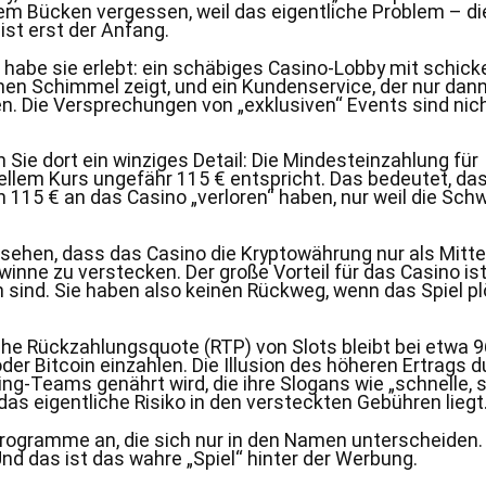
dem Bücken vergessen, weil das eigentliche Problem – di
st erst der Anfang.
ch habe sie erlebt: ein schäbiges Casino‑Lobby mit schic
en Schimmel zeigt, und ein Kundenservice, der nur dann 
n. Die Versprechungen von „exklusiven“ Events sind nic
n Sie dort ein winziges Detail: Die Mindesteinzahlung für
uellem Kurs ungefähr 115 € entspricht. Das bedeutet, das
 115 € an das Casino „verloren“ haben, nur weil die Schw
bersehen, dass das Casino die Kryptowährung nur als Mitt
nne zu verstecken. Der große Vorteil für das Casino ist
ind. Sie haben also keinen Rückweg, wenn das Spiel pl
liche Rückzahlungsquote (RTP) von Slots bleibt bei etwa 
oder Bitcoin einzahlen. Die Illusion des höheren Ertrags d
ing‑Teams genährt wird, die ihre Slogans wie „schnelle, 
as eigentliche Risiko in den versteckten Gebühren liegt
Programme an, die sich nur in den Namen unterscheiden.
 Und das ist das wahre „Spiel“ hinter der Werbung.