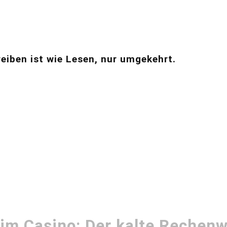
eiben ist wie Lesen, nur umgekehrt.
 im Casino: Der kalte Rechen