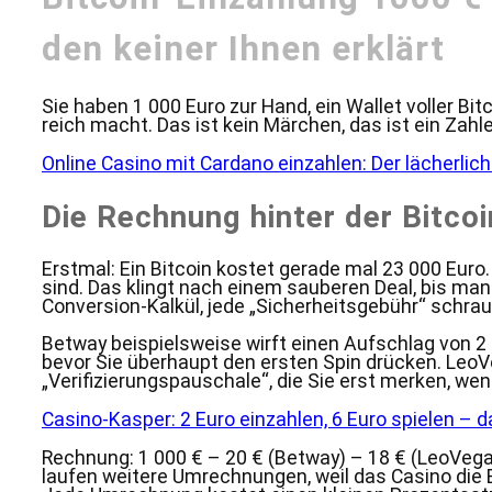
den keiner Ihnen erklärt
Sie haben 1 000 Euro zur Hand, ein Wallet voller Bi
reich macht. Das ist kein Märchen, das ist ein Zahle
Online Casino mit Cardano einzahlen: Der lächerlic
Die Rechnung hinter der Bitco
Erstmal: Ein Bitcoin kostet gerade mal 23 000 Euro. 
sind. Das klingt nach einem sauberen Deal, bis man
Conversion‑Kalkül, jede „Sicherheitsgebühr“ schra
Betway beispielsweise wirft einen Aufschlag von 2 %
bevor Sie überhaupt den ersten Spin drücken. LeoV
„Verifizierungspauschale“, die Sie erst merken, w
Casino‑Kasper: 2 Euro einzahlen, 6 Euro spielen – 
Rechnung: 1 000 € – 20 € (Betway) – 18 € (LeoVegas
laufen weitere Umrechnungen, weil das Casino die B