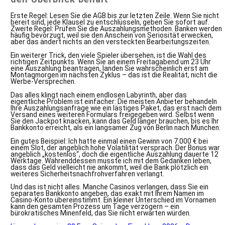
Erste Regel: Lesen Sie die AGB bis zur letzten Zeile. Wenn Sie nicht
bereit sind, jede Klausel zu entschlüsseln, geben Sie sofort auf.
Zweite Regel: Prüfen Sie die Auszahlungsmethoden. Banken werden
häufig bevorzugt, weil sie den Anschein von Seriosität erwecken,
aber das ändert nichts an den versteckten Bearbeitungszeiten.
Ein weiterer Trick, den viele Spieler übersehen, ist die Wahl des
richtigen Zeitpunkts. Wenn Sie an einem Freitagabend um 23 Uhr
eine Auszahlung beantragen, landen Sie wahrscheinlich erst am
Montagmorgen im nächsten Zyklus – das ist die Realität, nicht die
Werbe‑Versprechen.
Das alles klingt nach einem endlosen Labyrinth, aber das
eigentliche Problem ist einfacher: Die meisten Anbieter behandeln
Ihre Auszahlungsanfrage wie ein lästiges Paket, das erst nach dem
Versand eines weiteren Formulars freigegeben wird. Selbst wenn
Sie den Jackpot knacken, kann das Geld länger brauchen, bis es Ihr
Bankkonto erreicht, als ein langsamer Zug von Berlin nach München.
Ein gutes Beispiel: Ich hatte einmal einen Gewinn von 7.000 € bei
einem Slot, der angeblich hohe Volatilität versprach. Der Bonus war
angeblich „kostenlos“, doch die eigentliche Auszahlung dauerte 12
Werktage. Währenddessen musste ich mit dem Gedanken leben,
dass das Geld vielleicht nie ankommt, weil die Bank plötzlich ein
weiteres Sicherheitsnachfrohverfahren verlangt.
Und das ist nicht alles. Manche Casinos verlangen, dass Sie ein
separates Bankkonto angeben, das exakt mit Ihrem Namen im
Casino‑Konto übereinstimmt. Ein kleiner Unterschied im Vornamen
kann den gesamten Prozess um Tage verzögern – ein
bürokratisches Minenfeld, das Sie nicht erwarten würden.