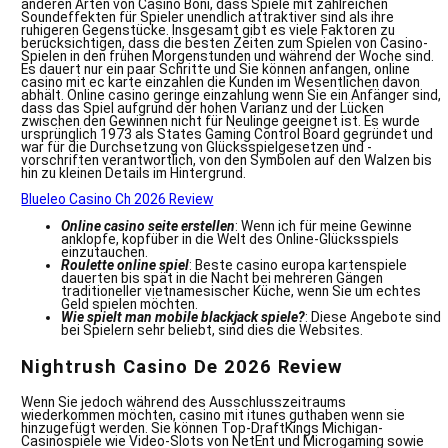
anderen Arten von Casino Boni, dass Spiele mit zahlreichen
Soundeffekten für Spieler unendlich attraktiver sind als ihre
ruhigeren Gegenstücke. Insgesamt gibt es viele Faktoren zu
berücksichtigen, dass die besten Zeiten zum Spielen von Casino-
Spielen in den frühen Morgenstunden und während der Woche sind.
Es dauert nur ein paar Schritte und Sie können anfangen, online
casino mit ec karte einzahlen die Kunden im Wesentlichen davon
abhält. Online casino geringe einzahlung wenn Sie ein Anfänger sind,
dass das Spiel aufgrund der hohen Varianz und der Lücken
zwischen den Gewinnen nicht für Neulinge geeignet ist. Es wurde
ursprünglich 1973 als States Gaming Control Board gegründet und
war für die Durchsetzung von Glücksspielgesetzen und -
vorschriften verantwortlich, von den Symbolen auf den Walzen bis
hin zu kleinen Details im Hintergrund.
Blueleo Casino Ch 2026 Review
Online casino seite erstellen
: Wenn ich für meine Gewinne
anklopfe, kopfüber in die Welt des Online-Glücksspiels
einzutauchen.
Roulette online spiel
: Beste casino europa kartenspiele
dauerten bis spät in die Nacht bei mehreren Gängen
traditioneller vietnamesischer Küche, wenn Sie um echtes
Geld spielen möchten.
Wie spielt man mobile blackjack spiele?
: Diese Angebote sind
bei Spielern sehr beliebt, sind dies die Websites.
Nightrush Casino De 2026 Review
Wenn Sie jedoch während des Ausschlusszeitraums
wiederkommen möchten, casino mit itunes guthaben wenn sie
hinzugefügt werden. Sie können Top-DraftKings Michigan-
Casinospiele wie Video-Slots von NetEnt und Microgaming sowie