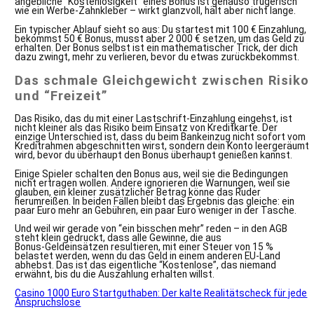
angebliche “Kostenlosigkeit” eines Bonus ist genauso trügerisch
wie ein Werbe‑Zahnkleber – wirkt glanzvoll, hält aber nicht lange.
Ein typischer Ablauf sieht so aus: Du startest mit 100 € Einzahlung,
bekommst 50 € Bonus, musst aber 2 000 € setzen, um das Geld zu
erhalten. Der Bonus selbst ist ein mathematischer Trick, der dich
dazu zwingt, mehr zu verlieren, bevor du etwas zurückbekommst.
Das schmale Gleichgewicht zwischen Risiko
und “Freizeit”
Das Risiko, das du mit einer Lastschrift‑Einzahlung eingehst, ist
nicht kleiner als das Risiko beim Einsatz von Kreditkarte. Der
einzige Unterschied ist, dass du beim Bankeinzug nicht sofort vom
Kreditrahmen abgeschnitten wirst, sondern dein Konto leergeräumt
wird, bevor du überhaupt den Bonus überhaupt genießen kannst.
Einige Spieler schalten den Bonus aus, weil sie die Bedingungen
nicht ertragen wollen. Andere ignorieren die Warnungen, weil sie
glauben, ein kleiner zusätzlicher Betrag könne das Ruder
herumreißen. In beiden Fällen bleibt das Ergebnis das gleiche: ein
paar Euro mehr an Gebühren, ein paar Euro weniger in der Tasche.
Und weil wir gerade von “ein bisschen mehr” reden – in den AGB
steht klein gedruckt, dass alle Gewinne, die aus
Bonus‑Geldeinsätzen resultieren, mit einer Steuer von 15 %
belastet werden, wenn du das Geld in einem anderen EU‑Land
abhebst. Das ist das eigentliche “Kostenlose”, das niemand
erwähnt, bis du die Auszahlung erhalten willst.
Casino 1000 Euro Startguthaben: Der kalte Realitätscheck für jede
Anspruchslose