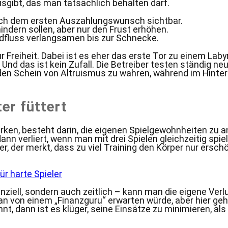
usgibt, das man tatsächlich behalten darf.
ch dem ersten Auszahlungswunsch sichtbar.
hindern sollen, aber nur den Frust erhöhen.
ldfluss verlangsamen bis zur Schnecke.
r Freiheit. Dabei ist es eher das erste Tor zu einem Labyr
nd das ist kein Zufall. Die Betreiber testen ständig neu
den Schein von Altruismus zu wahren, während im Hinte
er füttert
ken, besteht darin, die eigenen Spielgewohnheiten zu a
 verliert, wenn man mit drei Spielen gleichzeitig spielt
r, der merkt, dass zu viel Training den Körper nur erschö
ür harte Spieler
nziell, sondern auch zeitlich – kann man die eigene Verl
man von einem „Finanzguru“ erwarten würde, aber hier ge
, dann ist es klüger, seine Einsätze zu minimieren, als 