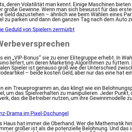
ts, deren Volatilität man kennt. Einige Maschinen bieten
er große Gewinne. Wenn man sich bewusst für das erste
hne Geld dazustehen – ähnlich wie beim Wählen eines Pa
nkel zu parken und dann den ganzen Tag nach dem Auto z
ie Geduld von Spielern zermürbt
 Werbeversprechen
 ein „VIP‑Bonus“ sie zu einer Elitegruppe erhebt. In Wah
no liefert, um deren Marketing‑Algorithmen zu füttern.
len Spieler ist genauso groß wie der Unterschied zwis
Modeartikel – beide kosten Geld, aber nur das eine hat e
ten ein Treueprogramm an, das klingt wie ein Belohnungsp
tel, um das Spielverhalten zu manipulieren. Jeder Punkt
werk, das die Betreiber nutzen, um ihre Gewinnmodelle z
anz-Drama im Pixel-Dschungel
 das Haus hat immer die Oberhand. Wer die Mathematik hi
mmer größer ist als die potenzielle Belohnung. Und das i