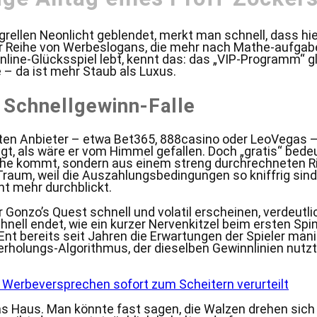
rellen Neonlicht geblendet, merkt man schnell, dass hie
r Reihe von Werbeslogans, die mehr nach Mathe‑aufgab
nline‑Glücksspiel lebt, kennt das: das „VIP‑Programm“ g
 – da ist mehr Staub als Luxus.
e Schnellgewinn‑Falle
nten Anbieter – etwa Bet365, 888casino oder LeoVegas –
ngt, als wäre er vom Himmel gefallen. Doch „gratis“ bede
sche kommt, sondern aus einem streng durchrechneten R
 Traum, weil die Auszahlungsbedingungen so kniffrig sind
t mehr durchblickt.
r Gonzo’s Quest schnell und volatil erscheinen, verdeutl
schnell endet, wie ein kurzer Nervenkitzel beim ersten Spin
Ent bereits seit Jahren die Erwartungen der Spieler mani
erholungs‑Algorithmus, der dieselben Gewinnlinien nutzt,
Werbeversprechen sofort zum Scheitern verurteilt
das Haus. Man könnte fast sagen, die Walzen drehen sich 