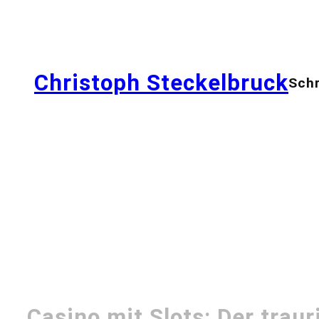
Zum
Inhalt
springen
Christoph Steckelbruck
Schr
Casino mit Slots: Der traur