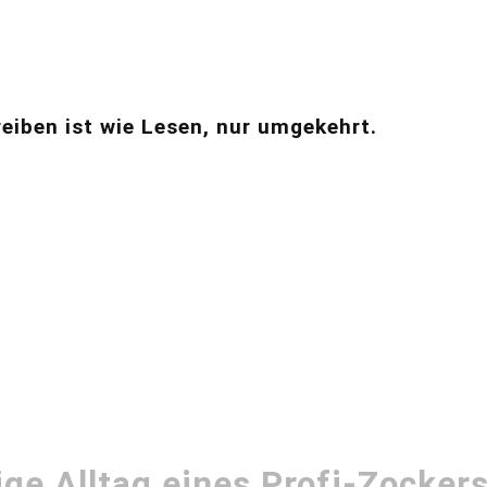
eiben ist wie Lesen, nur umgekehrt.
ige Alltag eines Profi‑Zocker